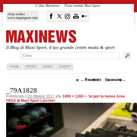
L’idea Maxinews
Punti vendita Maxi Sport
shop online
www.maxisport.com
Il Blog di Maxi Sport, il tuo grande centro moda & sport
Vai al contenuto principale
Vai al contenuto secondario
HOME
SPORT
MODA
EVENTI
← Precedente
Successivo →
_79A1828
Pubblicata il
20 Ottobre 2017
alle
1890 × 1260
in
Scopri la nuova Area
#BSS di Maxi Sport Lissone!