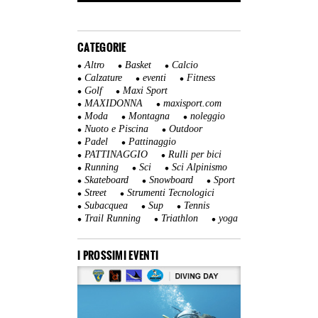
CATEGORIE
Altro
Basket
Calcio
Calzature
eventi
Fitness
Golf
Maxi Sport
MAXIDONNA
maxisport.com
Moda
Montagna
noleggio
Nuoto e Piscina
Outdoor
Padel
Pattinaggio
PATTINAGGIO
Rulli per bici
Running
Sci
Sci Alpinismo
Skateboard
Snowboard
Sport
Street
Strumenti Tecnologici
Subacquea
Sup
Tennis
Trail Running
Triathlon
yoga
I PROSSIMI EVENTI