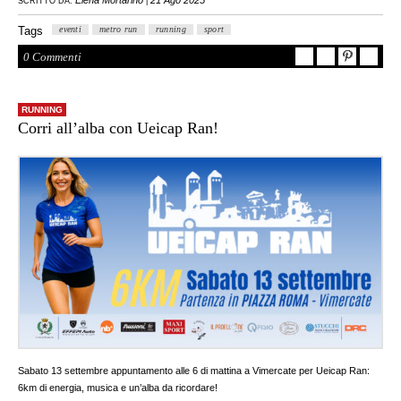
Elena Mortarino
21 Ago 2025
SCRITTO DA:
|
Tags
eventi
metro run
running
sport
0 Commenti
RUNNING
Corri all’alba con Ueicap Ran!
Sabato 13 settembre appuntamento alle 6 di mattina a Vimercate per Ueicap Ran:
6km di energia, musica e un’alba da ricordare!