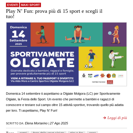
EVENTI
MAXI SPORT
Play N’ Fun: prova più di 15 sport e scegli il
tuo!
Domenica 14 settembre ti aspettiamo a Olgiate Molgora (LC) per Sportivamente
Olgiate, la Festa dello Sport. Un evento che permette a bambini e ragazzi di
conoscere e testare sul campo oltre 15 attività sportive, trovando quello più adatta
per loro. Ti aspettiamo, Play N’ Fun!
Leggi di più
Elena Mortarino
27 Ago 2025
SCRITTO DA:
|
eventi
festa dello sport olgiate
play n fun
sport