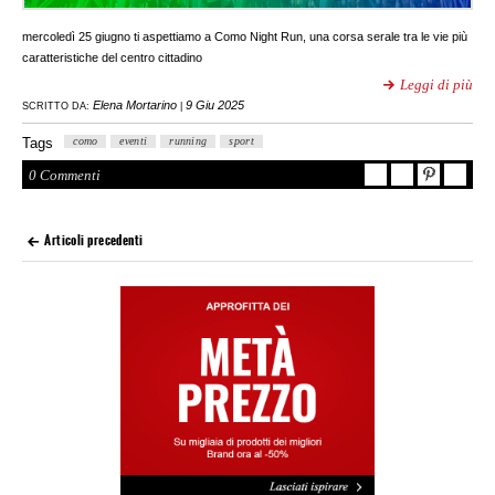
mercoledì 25 giugno ti aspettiamo a Como Night Run, una corsa serale tra le vie più
caratteristiche del centro cittadino
Leggi di più
Elena Mortarino
9 Giu 2025
SCRITTO DA:
|
Tags
como
eventi
running
sport
0 Commenti
Articoli precedenti