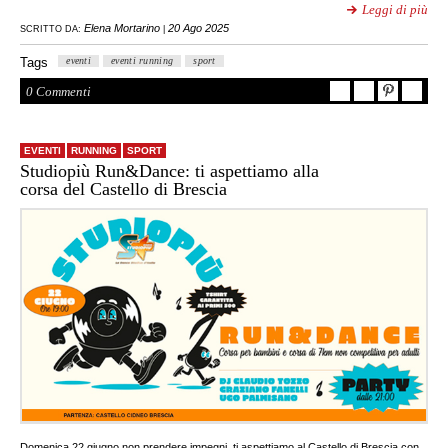
Leggi di più
Elena Mortarino
20 Ago 2025
SCRITTO DA:
|
Tags
eventi
eventi running
sport
0 Commenti
EVENTI
RUNNING
SPORT
Studiopiù Run&Dance: ti aspettiamo alla
corsa del Castello di Brescia
Domenica 22 giugno non prendere impegni, ti aspettiamo al Castello di Brescia con