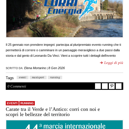
Il 25 gennaio non prendere impegni: partecipa al pluripremiato evento running che ti
permetterà di correre o camminare in un paesaggio meraviglioso a due passi dalla
storia e dal genio di Leonardo Da Vinci. Vieni a scoprire tutti i dettagli dell’evento
Leggi di più
Elena Mortarino
8 Gen 2026
SCRITTO DA:
|
Tags
eventi
maxisport
running
0 Commenti
EVENTI
RUNNING
Carate tra il Verde e l’Antico: corri con noi e
scopri le bellezze del territorio