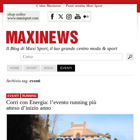
L’idea Maxinews
Punti vendita Maxi Sport
shop online
www.maxisport.com
Il Blog di Maxi Sport, il tuo grande centro moda & sport
Vai al contenuto principale
Vai al contenuto secondario
HOME
SPORT
MODA
EVENTI
Archivio tag:
eventi
EVENTI
RUNNING
Corri con Energia: l’evento running più
atteso d’inizio anno