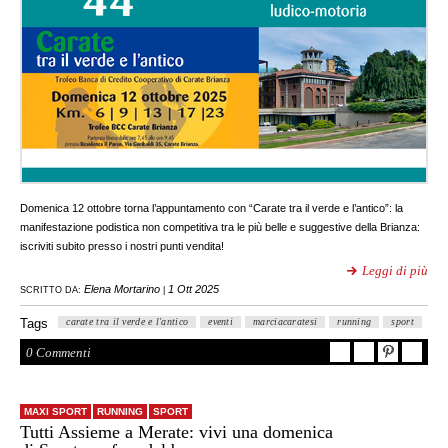
Domenica 12 ottobre torna l’appuntamento con “Carate tra il verde e l’antico”: la
manifestazione podistica non competitiva tra le più belle e suggestive della Brianza:
iscriviti subito presso i nostri punti vendita!
Leggi di più
Elena Mortarino
1 Ott 2025
SCRITTO DA:
|
Tags
carate tra il verde e l'antico
eventi
marciacaratesi
running
sport
0 Commenti
MAXI SPORT
RUNNING
SPORT
Tutti Assieme a Merate: vivi una domenica