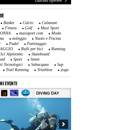
IE
Basket
Calcio
Calzature
Fitness
Golf
Maxi Sport
DONNA
maxisport.com
Moda
na
noleggio
Nuoto e Piscina
r
Padel
Pattinaggio
NAGGIO
Rulli per bici
Running
Sci Alpinismo
Skateboard
ard
Sport
Street
ti Tecnologici
Subacquea
Sup
Trail Running
Triathlon
yoga
MI EVENTI