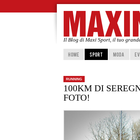
Il Blog di Maxi Sport, il tuo gran
Vai al contenuto principale
Vai al contenuto secondario
HOME
SPORT
MODA
EV
RUNNING
100KM DI SEREG
FOTO!