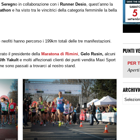
 Seregn
o in collaborazione con i
Runner Desio
, quest’anno la
rathon
e ha visto tra le vincitrici della categoria femminile la bella
 neofiti hanno percorso i 199km totali delle tre manifestazioni.
PUNTI V
rato il presidente della
Maratona di Rimini
,
Gelo Rusin,
alcuni
lth Yakult
e molti affezionati clienti dei punti vendita Maxi Sport
PER 
ne sono passati a trovarci al nostro stand.
Aperti
ARCHIVI