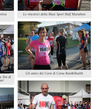
Le vincitrici della Maxi Sport Half Marathon
rtiva
Gli amici dei Corsi di Corsa Run&Health
y Ten di
sor