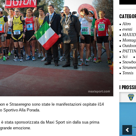
CATEGOR
Altro
eventi
MAXI
Montag
Outdoo
PATTI
Sci
Snowbo
Strumen
Tennis
I PROSSI
n e Straseregno sono state le manifestazioni ospitate il14
ro Sportivo Alla Porada.
, è stata sponsorizzata da Maxi Sport sin dalla sua prima
a grande emozione.