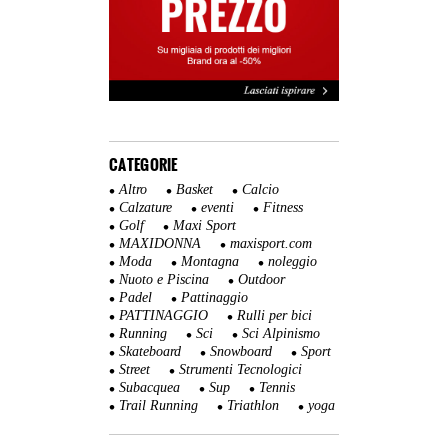
CATEGORIE
Altro
Basket
Calcio
Calzature
eventi
Fitness
Golf
Maxi Sport
MAXIDONNA
maxisport.com
Moda
Montagna
noleggio
Nuoto e Piscina
Outdoor
Padel
Pattinaggio
PATTINAGGIO
Rulli per bici
Running
Sci
Sci Alpinismo
Skateboard
Snowboard
Sport
Street
Strumenti Tecnologici
Subacquea
Sup
Tennis
Trail Running
Triathlon
yoga