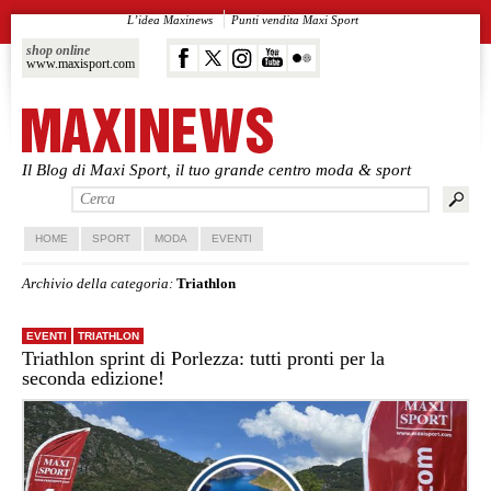
L’idea Maxinews
Punti vendita Maxi Sport
shop online
www.maxisport.com
Il Blog di Maxi Sport, il tuo grande centro moda & sport
Vai al contenuto principale
Vai al contenuto secondario
HOME
SPORT
MODA
EVENTI
Archivio della categoria:
Triathlon
EVENTI
TRIATHLON
Triathlon sprint di Porlezza: tutti pronti per la
seconda edizione!