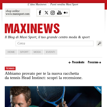
L’idea Maxinews
Punti vendita Maxi Sport
shop online
www.maxisport.com
Il Blog di Maxi Sport, il tuo grande centro moda & sport
Vai al contenuto principale
Vai al contenuto secondario
HOME
SPORT
MODA
EVENTI
Precedente
Prossimo
TENNIS
Abbiamo provato per te la nuova racchetta
da tennis Head Instinct: scopri la recensione.