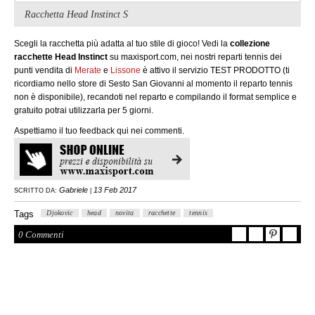
Racchetta Head Instinct S
Scegli la racchetta più adatta al tuo stile di gioco! Vedi la
collezione
racchette Head Instinct
su maxisport.com,
nei nostri reparti tennis dei
punti vendita di
Merate
e
Lissone
è attivo il servizio TEST PRODOTTO (ti
ricordiamo nello store di Sesto San Giovanni al momento il reparto tennis
non è disponibile), r
ecandoti nel reparto e compilando il format semplice e
gratuito potrai utilizzarla per 5 giorni.
Aspettiamo il tuo feedback qui nei commenti.
Gabriele
13 Feb 2017
SCRITTO DA:
|
Tags
Djokovic
head
novita
racchette
tennis
0 Commenti