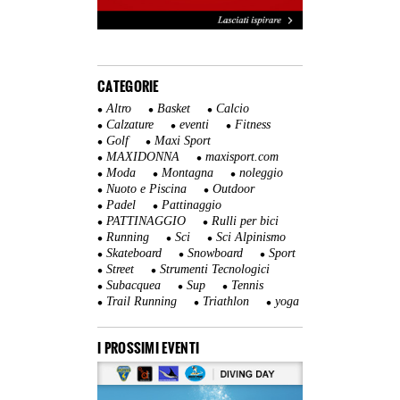
CATEGORIE
Altro
Basket
Calcio
Calzature
eventi
Fitness
Golf
Maxi Sport
MAXIDONNA
maxisport.com
Moda
Montagna
noleggio
Nuoto e Piscina
Outdoor
Padel
Pattinaggio
PATTINAGGIO
Rulli per bici
Running
Sci
Sci Alpinismo
Skateboard
Snowboard
Sport
Street
Strumenti Tecnologici
Subacquea
Sup
Tennis
Trail Running
Triathlon
yoga
I PROSSIMI EVENTI