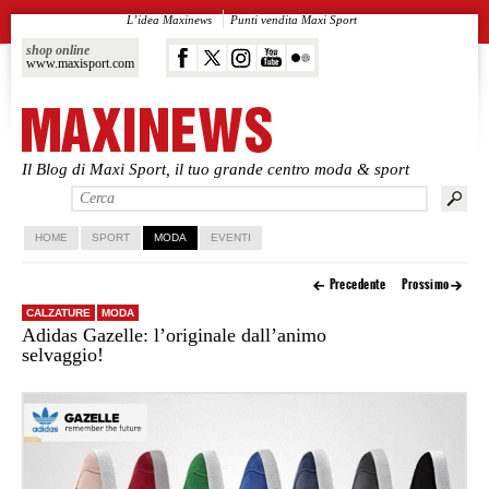
L’idea Maxinews
Punti vendita Maxi Sport
shop online
www.maxisport.com
Il Blog di Maxi Sport, il tuo grande centro moda & sport
Vai al contenuto principale
Vai al contenuto secondario
HOME
SPORT
MODA
EVENTI
Precedente
Prossimo
CALZATURE
MODA
Adidas Gazelle: l’originale dall’animo
selvaggio!