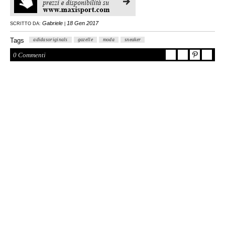
Gabriele
18 Gen 2017
SCRITTO DA:
|
Tags
adidasoriginals
gazelle
moda
sneaker
0 Commenti