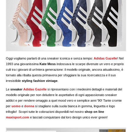
Oggi vogliamo parlarti di una sneaker iconica e senza tempo:
Adidas Gazelle
! Nel
1993 una giovanissima
Kate Moss
indossava le scarpe divenute un vero e proprio
cult tra i giovani di un’intera generazione: il modello originale, ancora attualissimo, è
tornato alla ribalta questa primavera per sfoggiare la sua ricercatezza e il suo
irresistibile
styling fashion vintage
.
Le
sneaker
Adidas Gazelle
si ripresentano con i medesimi dettagli e materiali del
modello originale per non deludere le aspettative di ogni appassionato sneaker
addict e per rendere omaggio a quel mood vero e semplice anni ’90! Tante cromie
per
uomo
e
donna
si stagliano sulla suola bianca in gomma, linguetta e logo
trifoglio! Scopri tutte le colorazioni disponibili nel nostro
shop on line
maxisport.com
e lasciati conquistare dal loro design unico ever green!