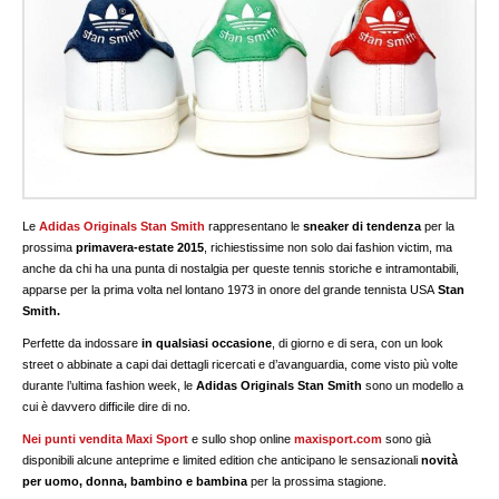
Le
Adidas Originals Stan Smith
rappresentano le
sneaker di tendenza
per la
prossima
primavera-estate 2015
, richiestissime non solo dai fashion victim, ma
anche da chi ha una punta di nostalgia per queste tennis storiche e intramontabili,
apparse per la prima volta nel lontano 1973 in onore del grande tennista USA
Stan
Smith.
Perfette da indossare
in qualsiasi occasione
, di giorno e di sera, con un look
street o abbinate a capi dai dettagli ricercati e d’avanguardia, come visto più volte
durante l’ultima fashion week, le
Adidas Originals Stan Smith
sono un modello a
cui è davvero difficile dire di no.
Nei punti vendita Maxi Sport
e sullo shop online
maxisport.com
sono già
disponibili alcune anteprime e limited edition che anticipano le sensazionali
novità
per uomo, donna, bambino e bambina
per la prossima stagione.