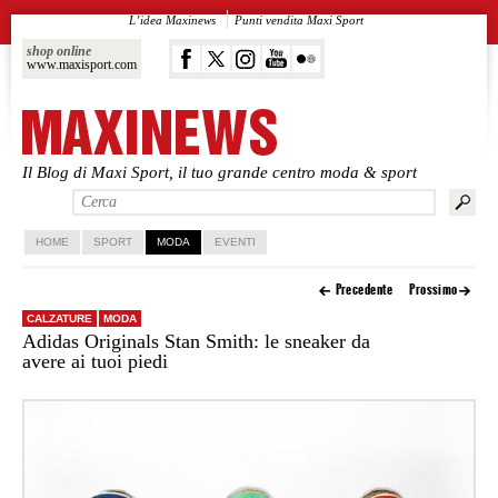
L’idea Maxinews
Punti vendita Maxi Sport
shop online
www.maxisport.com
Il Blog di Maxi Sport, il tuo grande centro moda & sport
Vai al contenuto principale
Vai al contenuto secondario
HOME
SPORT
MODA
EVENTI
Precedente
Prossimo
CALZATURE
MODA
Adidas Originals Stan Smith: le sneaker da
avere ai tuoi piedi