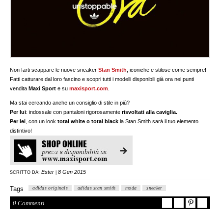
Non farti scappare le nuove sneaker
Stan Smith
, iconiche e stilose come sempre!
Fatti catturare dal loro fascino e scopri tutti i modelli disponibili già ora nei punti
vendita
Maxi Sport
e su
maxisport.com
.
Ma stai cercando anche un consiglio di stile in più?
Per lui
: indossale con pantaloni rigorosamente
risvoltati alla caviglia.
Per lei
, con un look
total white o total black
la Stan Smith sarà il tuo elemento
distintivo!
Ester
8 Gen 2015
SCRITTO DA:
|
Tags
adidas originals
adidas stan smith
moda
sneaker
0 Commenti