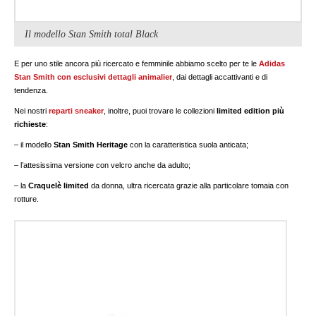
Il modello Stan Smith total Black
E per uno stile ancora più ricercato e femminile abbiamo scelto per te le
Adidas
Stan Smith con esclusivi dettagli
animalier
, dai dettagli accattivanti e di
tendenza.
Nei nostri
reparti sneaker
, inoltre, puoi trovare le collezioni
limited edition più
richieste
:
– il modello
Stan Smith Heritage
con la caratteristica suola anticata;
– l’attesissima versione con velcro anche da adulto;
– la
Craquelè limited
da donna, ultra ricercata grazie alla particolare tomaia con
rotture.