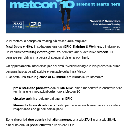
Vuoi testare le scarpe da training più attese della stagione?
Maxi Sport e Nike
, in collaborazione con
EPIC Training & Wellnes
, ti invitano ad
un esclusivo
training evento gratuito
dedicato alle nuove
Nike Metcon 10
,
pensate per chi non ha paura di spingersi oltre i propri limiti.
Un appuntamento imperdibile per chi ama l’hybrid training e vuole provare in prima
persona la scarpa più stabile e versatile della linea Metcon.
Ti aspetta una
training class di 60 minuti
strutturata in tre momenti:
presentazione prodotto
con l’
EKIN Nike
, che ti racconterà le caratteristiche
tecniche e le innovazioni della nuova Metcon 10
circuito training
guidato dai
trainer EPIC
Momento finale di relax e refresh
, per recuperare le energie e condividere
l’esperienza con gli altri partecipanti.
Sono disponibili
due sessioni di allenamento
, una alle
17.45
e una alle
18.45
,
ciascuna con
20 posti
: affrettati a riservare il tuo!