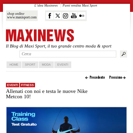
L’idea Maxinews
Punti vendita Maxi Sport
shop online
www.maxisport.com
Il Blog di Maxi Sport, il tuo grande centro moda & sport
Vai al contenuto principale
Vai al contenuto secondario
HOME
SPORT
MODA
EVENTI
Precedente
Prossimo
EVENTI
FITNESS
Allenati con noi e testa le nuove Nike
Metcon 10!