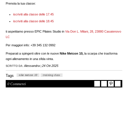
Prenota la tua classe:
iscriviti alla classe delle 17.45
iscriviti alla classe delle 18.45
ti aspettiamo presso EPIC Pilates Studio in
Via Don L. Milani, 28, 23880 Casatenovo
LC
Per maggiori info: +39 345 132 0992
Preparati a spingerti oltre con le nuove
Nike Metcon 10,
la scarpa che trasforma
ogni allenamento in una sfida vinta.
Alessandra
24 Ott 2025
SCRITTO DA:
|
Tags
nike metcon 10
training class
0 Commenti