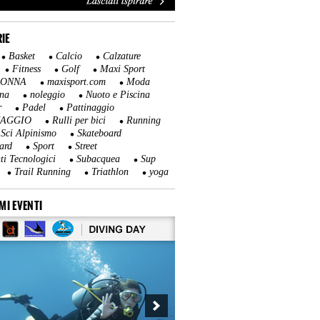
IE
Basket
Calcio
Calzature
Fitness
Golf
Maxi Sport
DONNA
maxisport.com
Moda
na
noleggio
Nuoto e Piscina
r
Padel
Pattinaggio
NAGGIO
Rulli per bici
Running
Sci Alpinismo
Skateboard
ard
Sport
Street
ti Tecnologici
Subacquea
Sup
Trail Running
Triathlon
yoga
MI EVENTI