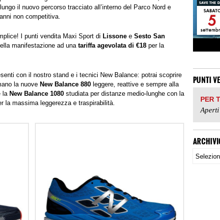
ngo il nuovo percorso tracciato all’interno del Parco Nord e
 anni non competitiva.
mplice! I punti vendita Maxi Sport di
Lissone
e
Sesto San
i della manifestazione ad una
tariffa agevolata di €18
per la
esenti con il nostro stand e i tecnici New Balance: potrai scoprire
PUNTI V
mano la nuove
New Balance 880
leggere, reattive e sempre alla
e la
New Balance 1080
studiata per distanze medio-lunghe con la
PER 
 la massima leggerezza e traspirabilità.
Aperti
ARCHIVI