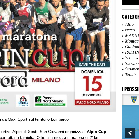
CATEGOR
Altro
eventi
MAXI
Montag
Outdoo
PATTI
Sci
Snowbo
Strumen
Tennis
I PROSSI
i da Maxi Sport sul territorio Lombardo.
rtivo Alpini di Sesto San Giovanni organizza l’
Alpin Cup
er tutta la famiglia.
Oltre alla mezza maratona di 21km,