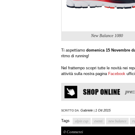
New Balance 1080
Ti aspettiamo
domenica 15 Novembre dal
ritmo di running!
Nel frattempo scopri tutte le novità nei re
attività sulla nostra pagina
Facebook
uffic
Gabriele
1 Ott 2015
SCRITTO DA:
|
Tags
alpin cup
eventi
new balance
r
0 Commenti