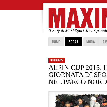
Il Blog di Maxi Sport, il tuo gran
Vai al contenuto principale
Vai al contenuto secondario
HOME
SPORT
MODA
EV
RUNNING
ALPIN CUP 2015:
GIORNATA DI SP
NEL PARCO NORD