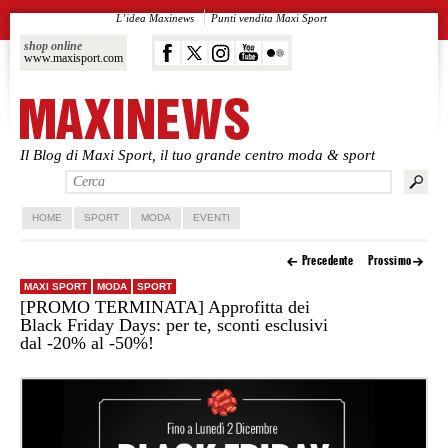
L’idea Maxinews
Punti vendita Maxi Sport
shop online
www.maxisport.com
Il Blog di Maxi Sport, il tuo grande centro moda & sport
Vai al contenuto principale
Vai al contenuto secondario
HOME
SPORT
MODA
EVENTI
Precedente
Prossimo
MAXI SPORT
MODA
SPORT
[PROMO TERMINATA] Approfitta dei
Black Friday Days: per te, sconti esclusivi
dal -20% al -50%!