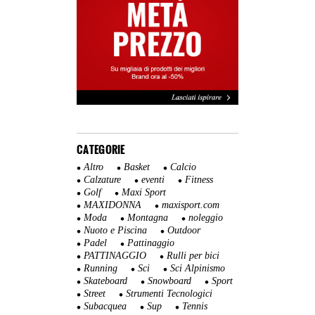
CATEGORIE
Altro
Basket
Calcio
Calzature
eventi
Fitness
Golf
Maxi Sport
MAXIDONNA
maxisport.com
Moda
Montagna
noleggio
Nuoto e Piscina
Outdoor
Padel
Pattinaggio
PATTINAGGIO
Rulli per bici
Running
Sci
Sci Alpinismo
Skateboard
Snowboard
Sport
Street
Strumenti Tecnologici
Subacquea
Sup
Tennis