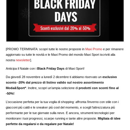
[PROMO TERMINATA: scopri tutte le nostre proposte in
Maxi Promo
e per rimanere
aggiornato su tutte le novità e le Maxi Promo del mondo Maxi Sport iscriviti alla
nostra
newsletter
].
Anticipa il Natale con i
Black Friday Days
di Maxi Sport!
Da giovedì 28 novembre a lunedì 2 dicembre ti abbiamo riservato un
esclusivo
sconto -20% dal prezzo di listino valido sul nostro assortimento
Moda&Sport*
. Inoltre, scopri un’ampia selezione di
prodotti con sconti fino al
-50%!
L’occasione perfetta per la tua voglia di shopping: affronta l’inverno con stile con i
giacconi più caldi e le sneaker più cool del momento, e scegli l’attrezzatura più
performante per le tue giornate sulla neve. E ancora, strumenti tecnologici per
monitorare i tuoi progressi, scarpe running e tante altre proposte.
Migliaia di idee
perfette da regalarsi e da regalare per Natale!