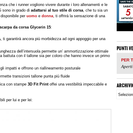
enza che i runner vogliono vivere durante i loro allenamenti e le
5 sono in grado di
adattarsi al tuo stile di corsa
, che tu sia un
 disponibile per
uomo
e
donna
, ti offrirà la sensazione di una
scarpa da corsa Glycerin 15
:
A
, ti garantirà ancora più morbidezza ad ogni appoggio per una
PUNTI V
lunghezza dell’intersuola permette un’ ammortizzazione ottimale
ma battuta con il tallone sia per coloro che hanno invece un primo
PER 
Aperti
li impatti e offrono un riallineamento posturale
mette transizioni tallone punta più fluide
tica con stampe
3D Fit Print
offei una vestibilità impeccabile e
ARCHIVI
li per lui e per lei: