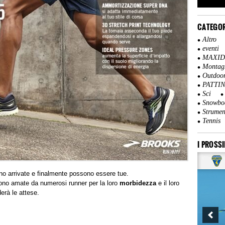
CATEGOR
Altro
eventi
MAXI
Montag
Outdoo
PATTI
Sci
Snowbo
Strumen
Tennis
I PROSSI
o arrivate e finalmente possono essere tue.
no amate da numerosi runner per la loro
morbidezza
e il loro
erà le attese.