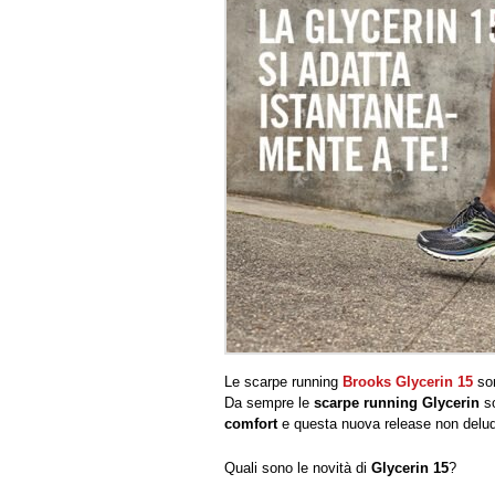
Le scarpe running
Brooks Glycerin 15
son
Da sempre le
scarpe running Glycerin
so
comfort
e questa nuova release non delud
Quali sono le novità di
Glycerin 15
?