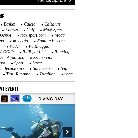
IE
Basket
Calcio
Calzature
Fitness
Golf
Maxi Sport
DONNA
maxisport.com
Moda
na
noleggio
Nuoto e Piscina
r
Padel
Pattinaggio
NAGGIO
Rulli per bici
Running
Sci Alpinismo
Skateboard
ard
Sport
Street
ti Tecnologici
Subacquea
Sup
Trail Running
Triathlon
yoga
MI EVENTI