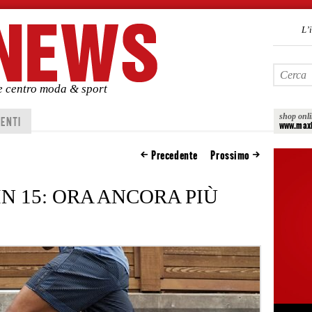
L’
de centro moda & sport
shop onl
ENTI
www.maxi
Precedente
Prossimo
N 15: ORA ANCORA PIÙ