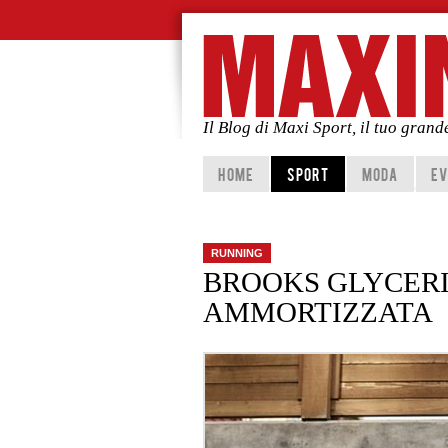
Il Blog di Maxi Sport, il tuo gran
Vai al contenuto principale
Vai al contenuto secondario
HOME
SPORT
MODA
EV
RUNNING
BROOKS GLYCERI
AMMORTIZZATA