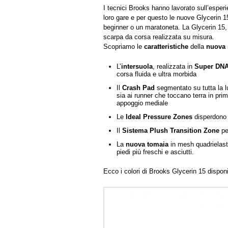
I tecnici Brooks hanno lavorato sull’esperi
loro gare e per questo le nuove Glycerin 1
beginner o un maratoneta. La Glycerin 15,
scarpa da corsa realizzata su misura.
Scopriamo le
caratteristiche
della
nuova 
L’
intersuola
, realizzata in
Super DN
corsa fluida e ultra morbida
Il
Crash Pad
segmentato su tutta la 
sia ai runner che toccano terra in pri
appoggio mediale
Le
Ideal Pressure Zones
disperdono g
Il
Sistema Plush Transition Zone
per
La
nuova tomaia
in mesh quadrielas
piedi più freschi e asciutti.
Ecco i colori di Brooks Glycerin 15 disponibi