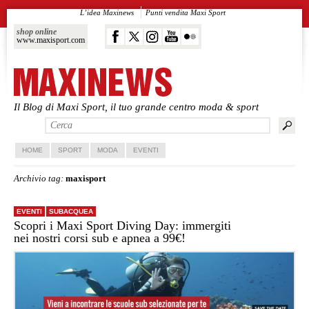
L’idea Maxinews
Punti vendita Maxi Sport
shop online
www.maxisport.com
Il Blog di Maxi Sport, il tuo grande centro moda & sport
Vai al contenuto principale
Vai al contenuto secondario
HOME
SPORT
MODA
EVENTI
Archivio tag:
maxisport
EVENTI
SUBACQUEA
Scopri i Maxi Sport Diving Day: immergiti
nei nostri corsi sub e apnea a 99€!