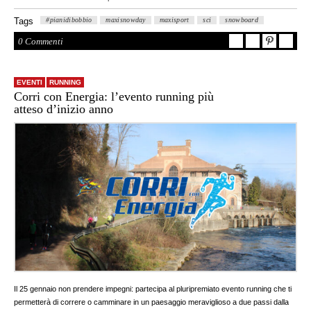
Tags
#pianidibobbio
maxisnowday
maxisport
sci
snowboard
0 Commenti
EVENTI
RUNNING
Corri con Energia: l’evento running più
atteso d’inizio anno
Il 25 gennaio non prendere impegni: partecipa al pluripremiato evento running che ti
permetterà di correre o camminare in un paesaggio meraviglioso a due passi dalla