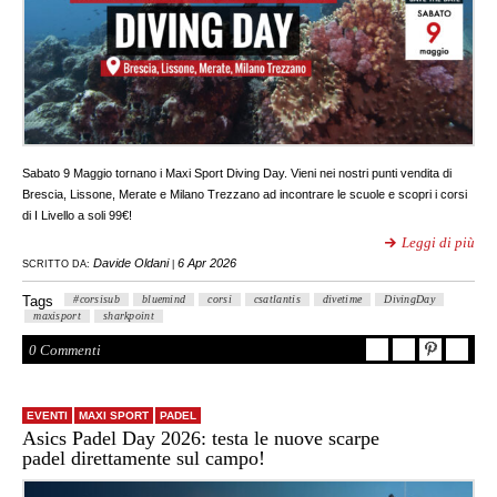
Sabato 9 Maggio tornano i Maxi Sport Diving Day. Vieni nei nostri punti vendita di
Brescia, Lissone, Merate e Milano Trezzano ad incontrare le scuole e scopri i corsi
di I Livello a soli 99€!
Leggi di più
Davide Oldani
6 Apr 2026
SCRITTO DA:
|
Tags
#corsisub
bluemind
corsi
csatlantis
divetime
DivingDay
maxisport
sharkpoint
0 Commenti
EVENTI
MAXI SPORT
PADEL
Asics Padel Day 2026: testa le nuove scarpe
padel direttamente sul campo!