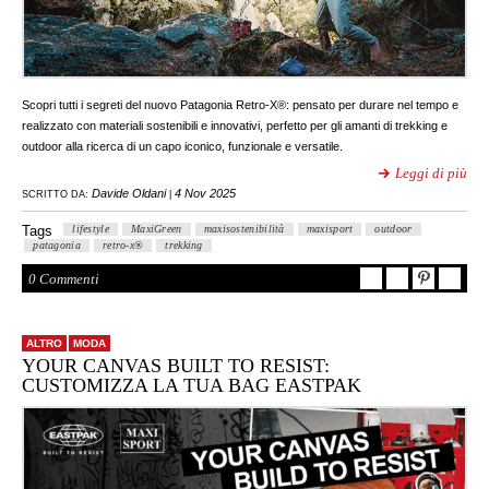
Scopri tutti i segreti del nuovo Patagonia Retro-X®: pensato per durare nel tempo e
realizzato con materiali sostenibili e innovativi, perfetto per gli amanti di trekking e
outdoor alla ricerca di un capo iconico, funzionale e versatile.
Leggi di più
Davide Oldani
4 Nov 2025
SCRITTO DA:
|
Tags
lifestyle
MaxiGreen
maxisostenibilità
maxisport
outdoor
patagonia
retro-x®
trekking
0 Commenti
ALTRO
MODA
YOUR CANVAS BUILT TO RESIST:
CUSTOMIZZA LA TUA BAG EASTPAK