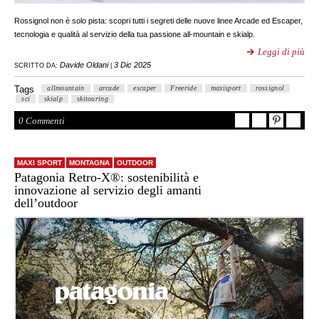
Rossignol non è solo pista: scopri tutti i segreti delle nuove linee Arcade ed Escaper,
tecnologia e qualità al servizio della tua passione all-mountain e skialp.
Leggi di più
Davide Oldani
3 Dic 2025
SCRITTO DA:
|
Tags
allmountain
arcade
escaper
Freeride
maxisport
rossignol
sci
skialp
skitouring
0 Commenti
MAXI SPORT
MONTAGNA
OUTDOOR
Patagonia Retro-X®: sostenibilità e
innovazione al servizio degli amanti
dell’outdoor