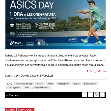
Sabato 28 Febbraio vieni a testare la nuova collezione di scarpe Asics Padel
direttamente sul campo: gli istruttori del The Padel Resort e i tecnici Asics saranno a
tua disposizione per permetterti di scegliere il modello più adatto al tuo stile di gioco.
Leggi di più
Davide Oldani
3 Feb 2026
SCRITTO DA:
|
Tags
ascicspadelday
asics
como
maxisport
padel
padelcomo
scarpepadel
test
thepadelresort
0 Commenti
EVENTI
SUBACQUEA