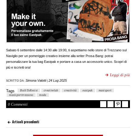
Sabato 6 settembre dalle 14:30 alle 19:00, ti aspettiamo nello store di Trezzano sul
Naviglio per un pomeriggio creativo insieme alla writer Prosa Bang: potrai
personalizzare la tua bag Eastpak e portare a casa un accessorio unico. Scopri di
più e iscriviti ora!
Leggi di più
Simona Valotti
24 Lug 2025
SCRITTO DA:
|
Tags
BuiltToResist
creativelab
creatività
eastpak
maxisport
maxisporttrezzano
moda
0 Commenti
Articoli precedenti