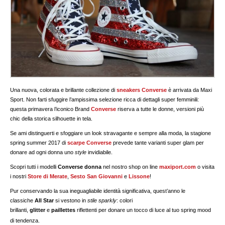
Una nuova, colorata e brillante collezione di
sneakers Converse
è arrivata da Maxi
Sport. Non farti sfuggire l’ampissima selezione ricca di dettagli super femminili:
questa primavera l’iconico Brand
Converse
riserva a tutte le donne, versioni più
chic della storica silhouette in tela.
Se ami distinguerti e sfoggiare un look stravagante e sempre alla moda, la stagione
spring summer 2017 di
scarpe Converse
prevede tante varianti super glam per
donare ad ogni donna uno
style
invidiabile.
Scopri tutti i modelli
Converse donna
nel nostro shop on line
maxiport.com
o visita
i nostri
Store di Merate
,
Sesto San Giovanni
e
Lissone
!
Pur conservando la sua ineguagliabile identità significativa, quest’anno le
classiche
All Star
si vestono in
stile sparkly
: colori
brillanti,
glitter
e
paillettes
riflettenti per donare un tocco di luce al tuo spring mood
di tendenza.