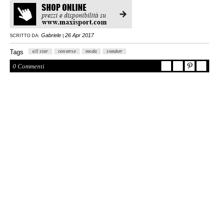
Gabriele
26 Apr 2017
SCRITTO DA:
|
Tags
all star
converse
moda
sneaker
0 Commenti