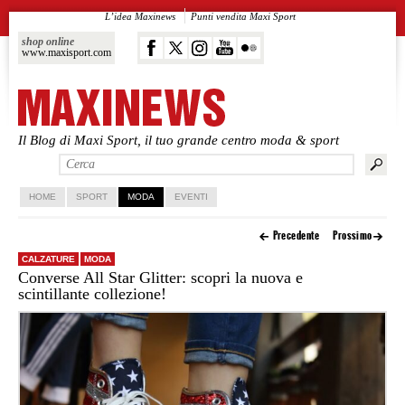
L’idea Maxinews
Punti vendita Maxi Sport
shop online
www.maxisport.com
Il Blog di Maxi Sport, il tuo grande centro moda & sport
Vai al contenuto principale
Vai al contenuto secondario
HOME
SPORT
MODA
EVENTI
Precedente
Prossimo
CALZATURE
MODA
Converse All Star Glitter: scopri la nuova e
scintillante collezione!