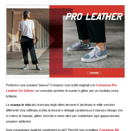
Preferisci una sneaker bassa? Componi i tuoi outfit originali con
Converse Pro
Leather Ox Glitter
:
un connubio perfetto di suede e glitter per un risultato extra
brillante.
La
scarpa in tela
più ricercata degli ultimi decenni è declinata in mille versioni
differenti! Una raffinata scelta di tessuti e dettagli caratterizza il classico design che
si colora di stampe, glitter, borchie e tanto altro per soddisfare ogni appassionata
sneaker addicted.
Vuoi conquistare qualche centimetro in più? Perché non scegliere
Converse All