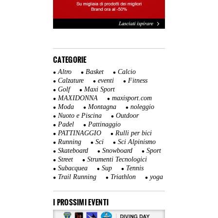
CATEGORIE
Altro
Basket
Calcio
Calzature
eventi
Fitness
Golf
Maxi Sport
MAXIDONNA
maxisport.com
Moda
Montagna
noleggio
Nuoto e Piscina
Outdoor
Padel
Pattinaggio
PATTINAGGIO
Rulli per bici
Running
Sci
Sci Alpinismo
Skateboard
Snowboard
Sport
Street
Strumenti Tecnologici
Subacquea
Sup
Tennis
Trail Running
Triathlon
yoga
I PROSSIMI EVENTI