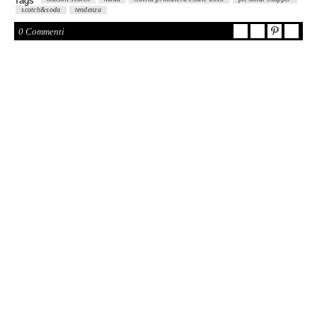
Tags
scotch&soda
tendenza
0 Commenti