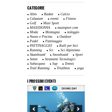
CATEGORIE
Altro
Basket
Calcio
Calzature
eventi
Fitness
Golf
Maxi Sport
MAXIDONNA
maxisport.com
Moda
Montagna
noleggio
Nuoto e Piscina
Outdoor
Padel
Pattinaggio
PATTINAGGIO
Rulli per bici
Running
Sci
Sci Alpinismo
Skateboard
Snowboard
Sport
Street
Strumenti Tecnologici
Subacquea
Sup
Tennis
Trail Running
Triathlon
yoga
I PROSSIMI EVENTI