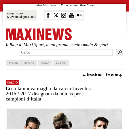
L’idea Maxinews
Punti vendita Maxi Sport
shop online
www.maxisport.com
Il Blog di Maxi Sport, il tuo grande centro moda & sport
Vai al contenuto principale
Vai al contenuto secondario
HOME
SPORT
MODA
EVENTI
Precedente
Prossimo
CALCIO
Ecco la nuova maglia da calcio Juventus
2016 / 2017 disegnata da adidas per i
campioni d’italia