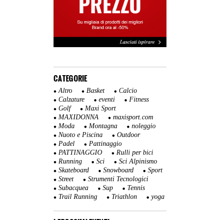
CATEGORIE
Altro
Basket
Calcio
Calzature
eventi
Fitness
Golf
Maxi Sport
MAXIDONNA
maxisport.com
Moda
Montagna
noleggio
Nuoto e Piscina
Outdoor
Padel
Pattinaggio
PATTINAGGIO
Rulli per bici
Running
Sci
Sci Alpinismo
Skateboard
Snowboard
Sport
Street
Strumenti Tecnologici
Subacquea
Sup
Tennis
Trail Running
Triathlon
yoga