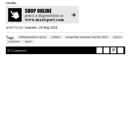
vendita.
Gabriele
18 Mag 2016
SCRITTO DA:
|
Tags
abbigliamento calcio
adidas
anteprima autunno inverno 2016
calcio
juventus
sport
0 Commenti