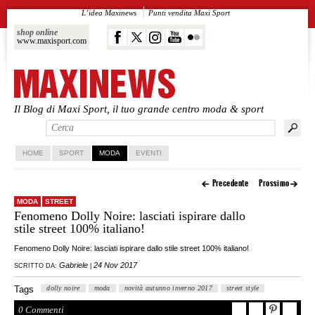
L’idea Maxinews
Punti vendita Maxi Sport
shop online
www.maxisport.com
Il Blog di Maxi Sport, il tuo grande centro moda & sport
Vai al contenuto principale
Vai al contenuto secondario
HOME
SPORT
MODA
EVENTI
Precedente
Prossimo
MODA
STREET
Fenomeno Dolly Noire: lasciati ispirare dallo
stile street 100% italiano!
Fenomeno Dolly Noire: lasciati ispirare dallo stile street 100% italiano!
Gabriele
24 Nov 2017
SCRITTO DA:
|
Tags
dolly noire
moda
novità autunno inverno 2017
street style
0 Commenti