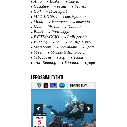
Altro
Basket
Calcio
Calzature
eventi
Fitness
Golf
Maxi Sport
MAXIDONNA
maxisport.com
Moda
Montagna
noleggio
Nuoto e Piscina
Outdoor
Padel
Pattinaggio
PATTINAGGIO
Rulli per bici
Running
Sci
Sci Alpinismo
Skateboard
Snowboard
Sport
Street
Strumenti Tecnologici
Subacquea
Sup
Tennis
Trail Running
Triathlon
yoga
I PROSSIMI EVENTI