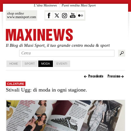
L’idea Maxinews
Punti vendita Maxi Sport
shop online
www.maxisport.com
Il Blog di Maxi Sport, il tuo grande centro moda & sport
Vai al contenuto principale
Vai al contenuto secondario
HOME
SPORT
MODA
EVENTI
Precedente
Prossimo
CALZATURE
Stivali Ugg: di moda in ogni stagione.