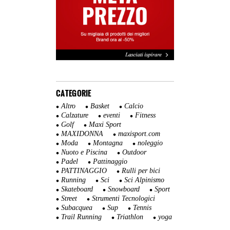
CATEGORIE
Altro
Basket
Calcio
Calzature
eventi
Fitness
Golf
Maxi Sport
MAXIDONNA
maxisport.com
Moda
Montagna
noleggio
Nuoto e Piscina
Outdoor
Padel
Pattinaggio
PATTINAGGIO
Rulli per bici
Running
Sci
Sci Alpinismo
Skateboard
Snowboard
Sport
Street
Strumenti Tecnologici
Subacquea
Sup
Tennis
Trail Running
Triathlon
yoga