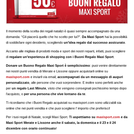
Il momento della scelta dei regali natalizi è quasi sempre accompagnato da una
domanda: “Gli piacerà quello che ho scelto per lui?”.
Da Maxi Sport
hai la possibilità
di soddisfare ogni desiderio, scegliendo
un’idea regalo dal successo assicurato
.
Accanto alle migliaia di prodotti moda e sport dei nostri reparti, infatti, puoi scegliere
di
regalare un’esperienza di shopping con i Buoni Regalo Maxi Sport
.
Donare un Buono Regalo Maxi Sport è semplicissimo
: puoi venire direttamente
nei nostri punti vendita di Merate e Lissone oppure acquistarli online su
maxisport.com
e inviarli via email,
accompagnati da un messaggio di auguri
personalizzato
, alle persone che vuoi sorprendere. E inoltre sono perfetti anche
per
un regalo Last Minute
, visto che vengono consegnati pochissimo tempo dopo
l’acquisto, o
per una persona che vive lontano da te
.
Ti ricordiamo che i Buoni Regalo acquistati su maxisport.com sono utlizzabili sia
online che nei punti vendita e che puoi scegliere l’ importo che preferisci!
Per i tuoi regali di Natale, scegli Maxi Sport.
Ti aspettiamo su
maxisport.com
e da
Maxi Sport Merate e Lissone anche il sabato, la domenica e il 23 e il 24
dicembre con orario continuato
!