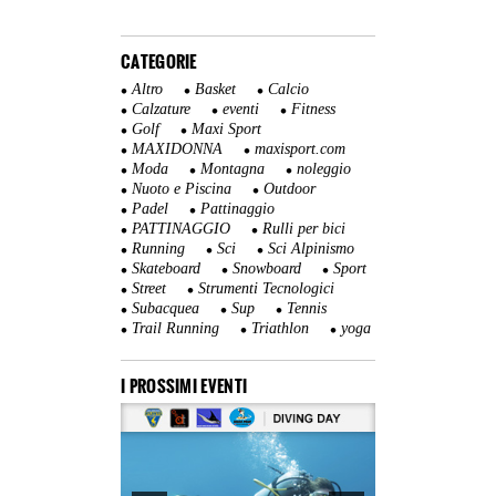
CATEGORIE
Altro
Basket
Calcio
Calzature
eventi
Fitness
Golf
Maxi Sport
MAXIDONNA
maxisport.com
Moda
Montagna
noleggio
Nuoto e Piscina
Outdoor
Padel
Pattinaggio
PATTINAGGIO
Rulli per bici
Running
Sci
Sci Alpinismo
Skateboard
Snowboard
Sport
Street
Strumenti Tecnologici
Subacquea
Sup
Tennis
Trail Running
Triathlon
yoga
I PROSSIMI EVENTI