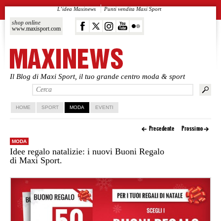
L’idea Maxinews
Punti vendita Maxi Sport
shop online
www.maxisport.com
Il Blog di Maxi Sport, il tuo grande centro moda & sport
Vai al contenuto principale
Vai al contenuto secondario
HOME
SPORT
MODA
EVENTI
Precedente
Prossimo
MODA
Idee regalo natalizie: i nuovi Buoni Regalo
di Maxi Sport.