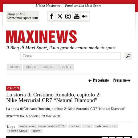
L’idea Maxinews
Punti vendita Maxi Sport
shop online
www.maxisport.com
Il Blog di Maxi Sport, il tuo grande centro moda & sport
Vai al contenuto principale
Vai al contenuto secondario
HOME
SPORT
MODA
EVENTI
Precedente
Prossimo
CALCIO
La storia di Cristiano Ronaldo, capitolo 2:
Nike Mercurial CR7 “Natural Diamond”
La storia di Cristiano Ronaldo, capitolo 2: Nike Mercurial CR7 “Natural Diamond”
Gabriele
18 Mar 2016
SCRITTO DA:
|
Tags
anteprima primavera-estate 2016
calcio
nike
nike mercurial
scarpe calcio
sport