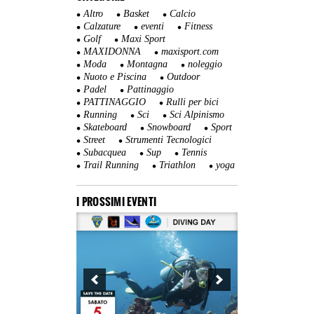
Altro
Basket
Calcio
Calzature
eventi
Fitness
Golf
Maxi Sport
MAXIDONNA
maxisport.com
Moda
Montagna
noleggio
Nuoto e Piscina
Outdoor
Padel
Pattinaggio
PATTINAGGIO
Rulli per bici
Running
Sci
Sci Alpinismo
Skateboard
Snowboard
Sport
Street
Strumenti Tecnologici
Subacquea
Sup
Tennis
Trail Running
Triathlon
yoga
I PROSSIMI EVENTI