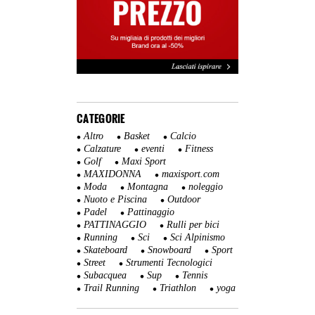
CATEGORIE
Altro
Basket
Calcio
Calzature
eventi
Fitness
Golf
Maxi Sport
MAXIDONNA
maxisport.com
Moda
Montagna
noleggio
Nuoto e Piscina
Outdoor
Padel
Pattinaggio
PATTINAGGIO
Rulli per bici
Running
Sci
Sci Alpinismo
Skateboard
Snowboard
Sport
Street
Strumenti Tecnologici
Subacquea
Sup
Tennis
Trail Running
Triathlon
yoga