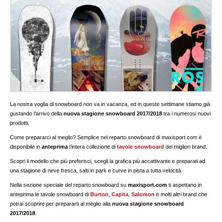
La nostra voglia di snowboard non va in vacanza, ed in queste settimane stiamo già
gustando l’arrivo della
nuova stagione snowboard 2017/2018
tra i numerosi nuovi
prodotti.
Come prepararci al meglio? Semplice nel reparto snowboard di maxisport.com è
disponibile in
anteprima
l’intera collezione di
tavole snowboard
dei migliori brand.
Scopri il modello che più preferisci, scegli la grafica più accattivante e preparati ad
una stagione di neve fresca, salti in park e curve in pista a tutta velocità.
Nella sezione speciale del reparto snowboard su
maxisport.com
ti aspettano in
anteprima le tavole snowboard di
Burton
,
Capita
,
Salomon
e molti altri brand che
potrai scoprire per prepararti al meglio alla
nuova stagione snowboard
2017/2018
.