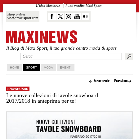
L’idea Maxinews
Punti vendita Maxi Sport
shop online
www.maxisport.com
Il Blog di Maxi Sport, il tuo grande centro moda & sport
Vai al contenuto principale
Vai al contenuto secondario
HOME
SPORT
MODA
EVENTI
Precedente
Prossimo
SNOWBOARD
Le nuove collezioni di tavole snowboard
2017/2018 in anteprima per te!