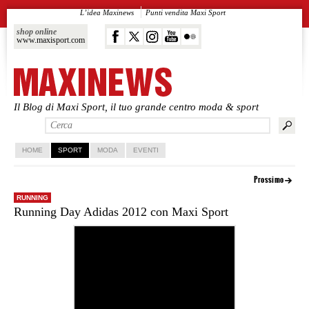
L’idea Maxinews
Punti vendita Maxi Sport
shop online
www.maxisport.com
Il Blog di Maxi Sport, il tuo grande centro moda & sport
Vai al contenuto principale
Vai al contenuto secondario
HOME
SPORT
MODA
EVENTI
Prossimo
RUNNING
Running Day Adidas 2012 con Maxi Sport