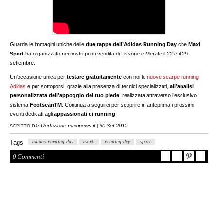
Guarda le immagini uniche delle
due tappe dell’Adidas Running Day
che
Maxi
Sport
ha organizzato nei nostri punti vendita di Lissone e Merate il 22 e il 29
settembre.
Un’occasione unica per
testare gratuitamente
con noi le
nuove scarpe running
Adidas
e per sottoporsi, grazie alla presenza di tecnici specializzati,
all’analisi
personalizzata dell’appoggio del tuo piede
, realizzata attraverso l’esclusivo
sistema
FootscanTM
. Continua a seguirci per scoprire in anteprima i prossimi
eventi dedicati agli
appassionati di running
!
Redazione maxinews.it
30 Set 2012
SCRITTO DA:
|
Tags
adidas running day
eventi
running day
sport
0 Commenti