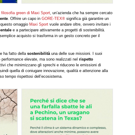
a
filosofia green di Maxi Sport
, un’azienda che ha sempre cercato
iente
. Offrire un capo in
GORE-TEX®
significa già garantire un
 questo omaggio
Maxi Sport
vuole andare oltre, ovvero invitare i
entale
e a partecipare attivamente a progetti di sostenibilità.
emplice acquisto si trasforma in un gesto concreto per il
 ha fatto della
sostenibilità
una delle sue missioni. I suoi
o performance elevate, ma sono realizzati nel
rispetto
ttivi che minimizzano gli sprechi e riducono le emissioni di
 quindi quella di coniugare innovazione, qualità e attenzione alla
esso tempo rispettosi dell’ecosistema.