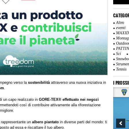
CATEGOR
Altro
eventi
MAXI
Montag
Outdoo
PATTI
Sci
Snowbo
Strumen
Tennis
I PROSSI
 impegno verso la
sostenibilità
attraverso una nuova iniziativa in
om
.
di un capo realizzato in
GORE-TEX® effettuato
nei negozi
rmettendoti così di contribuire attivamente alla riforestazione
migliore.
rappresentante un
albero piantato
in diverse parti del mondo: ti
osto ad essa e riscattare il tuo albero.