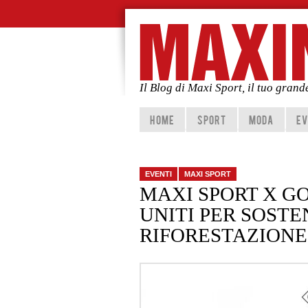
Il Blog di Maxi Sport, il tuo gran
Vai al contenuto principale
Vai al contenuto secondario
HOME
SPORT
MODA
EV
EVENTI
MAXI SPORT
MAXI SPORT X G
UNITI PER SOSTE
RIFORESTAZION