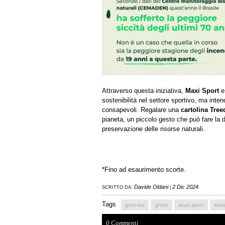
Attraverso questa iniziativa,
Maxi Sport
sostenibilità nel settore sportivo, ma inte
consapevoli. Regalare una
cartolina Tre
pianeta, un piccolo gesto che può fare la d
preservazione delle risorse naturali.
*Fino ad esaurimento scorte.
Davide Oldani
2 Dic 2024
SCRITTO DA:
|
Tags
gore-tex
green
maxi sport
maxi
0 Commenti