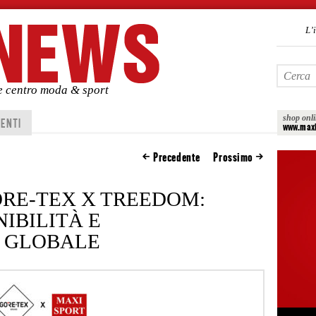
L’
de centro moda & sport
shop onl
ENTI
www.maxi
Precedente
Prossimo
ORE-TEX X TREEDOM:
NIBILITÀ E
E GLOBALE