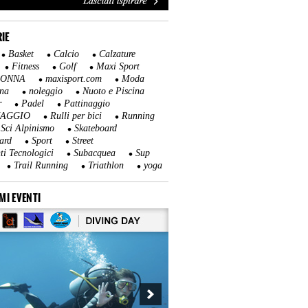
IE
Basket
Calcio
Calzature
Fitness
Golf
Maxi Sport
DONNA
maxisport.com
Moda
na
noleggio
Nuoto e Piscina
r
Padel
Pattinaggio
NAGGIO
Rulli per bici
Running
Sci Alpinismo
Skateboard
ard
Sport
Street
ti Tecnologici
Subacquea
Sup
Trail Running
Triathlon
yoga
MI EVENTI