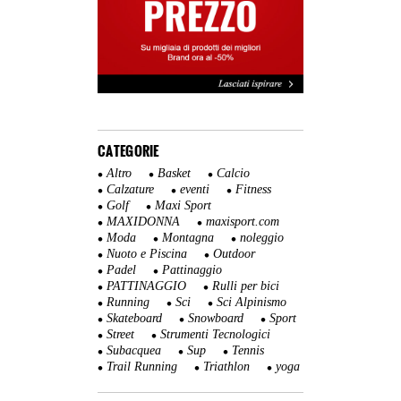
CATEGORIE
Altro
Basket
Calcio
Calzature
eventi
Fitness
Golf
Maxi Sport
MAXIDONNA
maxisport.com
Moda
Montagna
noleggio
Nuoto e Piscina
Outdoor
Padel
Pattinaggio
PATTINAGGIO
Rulli per bici
Running
Sci
Sci Alpinismo
Skateboard
Snowboard
Sport
Street
Strumenti Tecnologici
Subacquea
Sup
Tennis
Trail Running
Triathlon
yoga