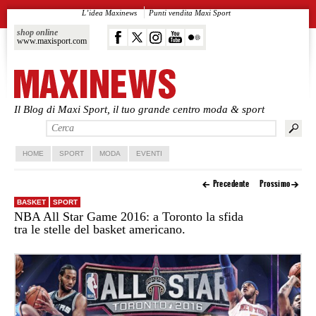
L’idea Maxinews
Punti vendita Maxi Sport
shop online
www.maxisport.com
Il Blog di Maxi Sport, il tuo grande centro moda & sport
Vai al contenuto principale
Vai al contenuto secondario
HOME
SPORT
MODA
EVENTI
Precedente
Prossimo
BASKET
SPORT
NBA All Star Game 2016: a Toronto la sfida
tra le stelle del basket americano.