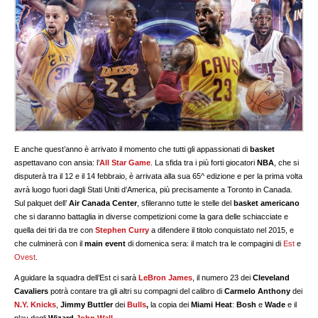
E anche quest’anno è arrivato il momento che tutti gli appassionati di
basket
aspettavano con ansia: l’
All Star Game
. La sfida tra i più forti giocatori
NBA
, che si
disputerà tra il 12 e il 14 febbraio, è arrivata alla sua 65^ edizione e per la prima volta
avrà luogo fuori dagli Stati Uniti d’America, più precisamente a Toronto in Canada.
Sul palquet dell’
Air Canada Center
, sfileranno tutte le stelle del
basket americano
che si daranno battaglia in diverse competizioni come la gara delle schiacciate e
quella dei tiri da tre con
Stephen Curry
a difendere il titolo conquistato nel 2015, e
che culminerà con il
main event
di domenica sera: il match tra le compagini di
Est
e
Ovest
.
A guidare la squadra dell’Est ci sarà
LeBron James
, il numero 23 dei
Cleveland
Cavaliers
potrà contare tra gli altri su compagni del calibro di
Carmelo Anthony
dei
N.Y. Knicks
,
Jimmy Buttler
dei
Bulls
,
la copia dei
Miami Heat
:
Bosh
e
Wade
e il