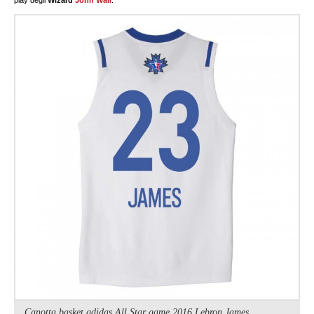
play degli
Wizard
John Wall
.
Canotta basket adidas All Star game 2016 Lebron James