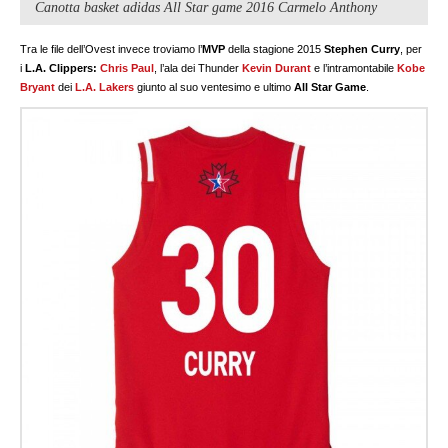
Canotta basket adidas All Star game 2016 Carmelo Anthony
Tra le file dell’Ovest invece troviamo l’
MVP
della stagione 2015
Stephen Curry
, per
i
L.A. Clippers:
Chris Paul
, l’ala dei Thunder
Kevin Durant
e l’intramontabile
Kobe
Bryant
dei
L.A. Lakers
giunto al suo ventesimo e ultimo
All Star Game
.