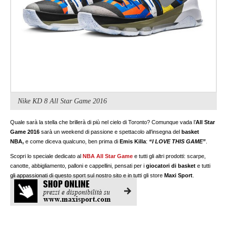
Nike KD 8 All Star Game 2016
Quale sarà la stella che brillerà di più nel cielo di Toronto? Comunque vada l’
All Star
Game 2016
sarà un weekend di passione e spettacolo all’insegna del
basket
NBA,
e come diceva qualcuno, ben prima di
Emis Killa
:
“I LOVE THIS GAME”
.
Scopri lo speciale dedicato al
NBA All Star Game
e tutti gli altri prodotti: scarpe,
canotte, abbigliamento, palloni e cappellini, pensati per i
giocatori di basket
e tutti
gli appassionati di questo sport sul nostro sito e in tutti gli store
Maxi Sport
.