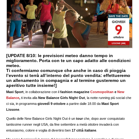
[UPDATE 8/10: le previsioni meteo danno tempo in
miglioramento. Porta con te un capo adatto alle condizioni
meteo.
Ti confermiamo comunque che anche in caso di pioggia
l’evento si terrà all’interno del punto vendita: effettueremo
un allenamento in compagnia e al termine gusteremo un
aperitivo tutte insieme!]
Maxi Sport
, in collaborazione con
il
fashion magazine
Cosmopolitan
e
New
Balance
,
ti invita alla
New Balance Girls Night Out
, la notte running più social che
ci sia, in programma
giovedì 9 ottobre
a partire dalle 18.00 da
Maxi Sport
Lissone
.
Quello delle New Balance Girls Night Out è un
tour
che, dopo aver conquistato
tantissime runner negli USA, da fine settembre a metà ottobre invaderà con
entusiasmo, colore e voglia di divertirsi ben
17 città italiane
.