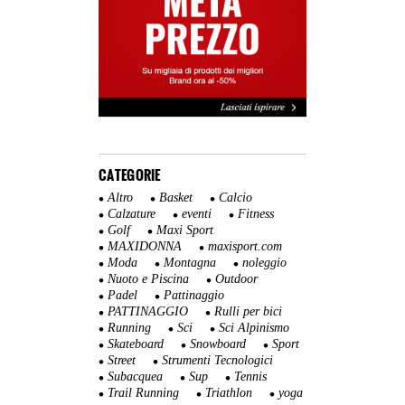
CATEGORIE
Altro
Basket
Calcio
Calzature
eventi
Fitness
Golf
Maxi Sport
MAXIDONNA
maxisport.com
Moda
Montagna
noleggio
Nuoto e Piscina
Outdoor
Padel
Pattinaggio
PATTINAGGIO
Rulli per bici
Running
Sci
Sci Alpinismo
Skateboard
Snowboard
Sport
Street
Strumenti Tecnologici
Subacquea
Sup
Tennis
Trail Running
Triathlon
yoga