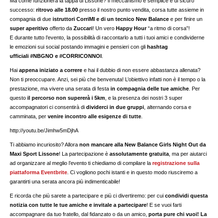
Ma come funzionerà la tappa di Lissone? Il meccanismo è semplice e di sicuro
successo:
ritrovo alle 18.00
presso il nostro punto vendita, corsa tutte assieme in
compagnia di due
istruttori CorriMI e di un tecnico New Balance
e per finire un
super aperitivo
offerto da
Zuccari
! Un vero
Happy Hour
“a ritmo di corsa”!
E durante tutto l’evento, la possibilità di raccontarlo a tutti i tuoi amici e condividerne
le emozioni sui social postando immagini e pensieri con gli
hashtag
ufficiali #NBGNO e #CORRICONNOI
.
Hai
appena iniziato a correre
e hai il dubbio di non essere abbastanza allenata?
Non ti preoccupare. Anzi, sei più che benvenuta! L’obiettivo infatti non è il tempo o la
prestazione, ma vivere una serata di festa
in compagnia delle tue amiche
. Per
questo
il percorso non supererà i 5km
, e la presenza dei nostri 3 super
accompagnatori ci consentirà di
dividerci in due gruppi
, alternando corsa e
camminata, per
venire incontro alle esigenze di tutte
.
http://youtu.be/Jimhw5mDjhA
Ti abbiamo incuriosito? Allora
non mancare alla New Balance Girls Night Out da
Maxi Sport Lissone
! La partecipazione è
assolutamente gratuita
, ma per aiutarci
ad organizzare al meglio l’evento ti chiediamo di compilare la
registrazione sulla
piattaforma Eventbrite
. Ci vogliono pochi istanti e in questo modo riusciremo a
garantirti una serata ancora più indimenticabile!
E ricorda che più sarete a partecipare e più ci divertiremo: per cui
condividi questa
notizia con tutte le tue amiche e invitale a partecipare
! E se vuoi farti
accompagnare da tuo fratello, dal fidanzato o da un amico,
porta pure chi vuoi! La