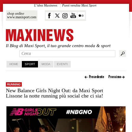
L’idea Maxinews
Punti vendita Maxi Sport
shop online
www.maxisport.com
Il Blog di Maxi Sport, il tuo grande centro moda & sport
Vai al contenuto principale
Vai al contenuto secondario
HOME
SPORT
MODA
EVENTI
Precedente
Prossimo
RUNNING
New Balance Girls Night Out: da Maxi Sport
Lissone la notte running più social che ci sia!