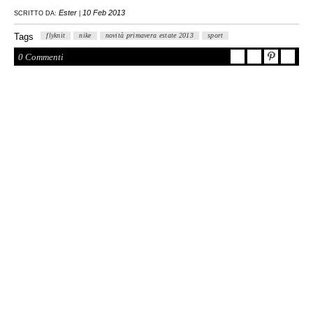
Ester
10 Feb 2013
SCRITTO DA:
|
Tags
flyknit
nike
novità primavera estate 2013
sport
0 Commenti