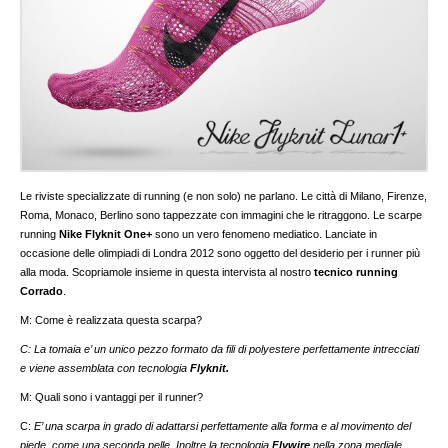
Le riviste specializzate di running (e non solo) ne parlano. Le città di Milano, Firenze,
Roma, Monaco, Berlino sono tappezzate con immagini che le ritraggono. Le scarpe
running
Nike Flyknit One+
sono un vero fenomeno mediatico. Lanciate in
occasione delle olimpiadi di Londra 2012 sono oggetto del desiderio per i runner più
alla moda. Scopriamole insieme in questa intervista al nostro
tecnico running
Corrado
.
M: Come è realizzata questa scarpa?
C: La tomaia e’ un unico pezzo formato da fili di polyestere
perfettamente intrecciati
e viene
assemblata con tecnologia
Flyknit.
M: Quali sono i vantaggi per il runner?
C:
E’ una scarpa in grado di adattarsi perfettamente alla forma e al movimento del
piede, come una seconda pelle. Inoltre la tec
nologia
Flywire
nella zona mediale