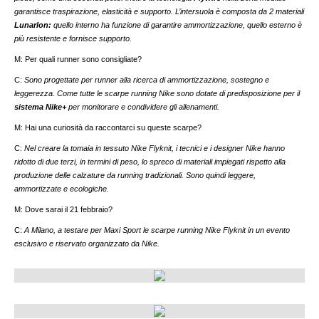
garantisce traspirazione, elasticità e supporto.
L’intersuola è composta da 2 materiali
Lunarlon:
quello interno ha funzione di garantire ammortizzazione, quello esterno è
più resistente e fornisce supporto.
M: Per quali runner sono consigliate?
C:
Sono progettate per runner alla ricerca di ammortizzazione, sostegno e
leggerezza. Come tutte le scarpe running Nike sono dotate di predisposizione per il
sistema Nike+
per monitorare e condividere gli allenamenti.
M: Hai una curiosità da raccontarci su queste scarpe?
C:
Nel creare la tomaia in tessuto Nike Flyknit, i tecnici e i designer Nike hanno
ridotto di due terzi, in termini di peso, lo spreco di materiali impiegati rispetto alla
produzione delle calzature da running tradizionali. Sono quindi leggere,
ammortizzate e ecologiche.
M: Dove sarai il 21 febbraio?
C:
A Milano, a testare per Maxi Sport le scarpe running Nike Flyknit in un evento
esclusivo e riservato organizzato da Nike.