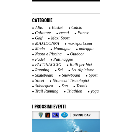
CATEGORIE
Altro
Basket
Calcio
Calzature
eventi
Fitness
Golf
Maxi Sport
MAXIDONNA
maxisport.com
Moda
Montagna
noleggio
Nuoto e Piscina
Outdoor
Padel
Pattinaggio
PATTINAGGIO
Rulli per bici
Running
Sci
Sci Alpinismo
Skateboard
Snowboard
Sport
Street
Strumenti Tecnologici
Subacquea
Sup
Tennis
Trail Running
Triathlon
yoga
I PROSSIMI EVENTI