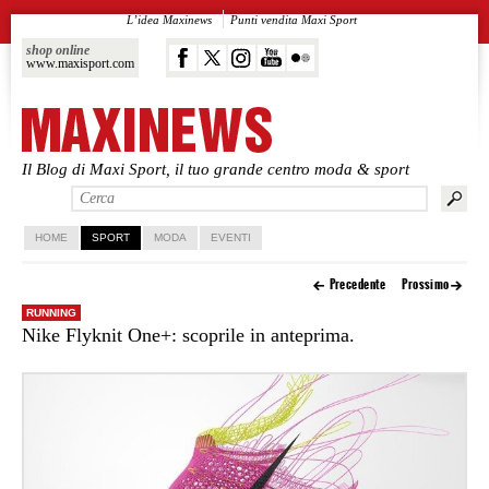
L’idea Maxinews
Punti vendita Maxi Sport
shop online
www.maxisport.com
Il Blog di Maxi Sport, il tuo grande centro moda & sport
Vai al contenuto principale
Vai al contenuto secondario
HOME
SPORT
MODA
EVENTI
Precedente
Prossimo
RUNNING
Nike Flyknit One+: scoprile in anteprima.