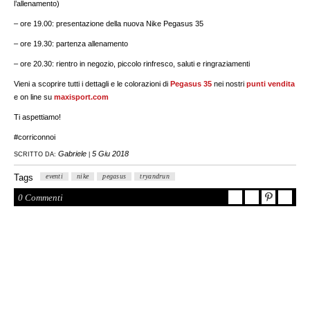
l’allenamento)
– ore 19.00: presentazione della nuova Nike Pegasus 35
– ore 19.30: partenza allenamento
– ore 20.30: rientro in negozio, piccolo rinfresco, saluti e ringraziamenti
Vieni a scoprire tutti i dettagli e le colorazioni di
Pegasus 35
nei nostri
punti vendita
e on line su
maxisport.com
Ti aspettiamo!
#corriconnoi
Gabriele
5 Giu 2018
SCRITTO DA:
|
Tags
eventi
nike
pegasus
tryandrun
0 Commenti