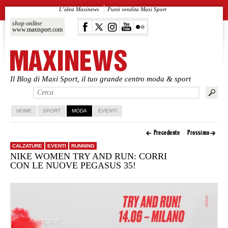
L’idea Maxinews
Punti vendita Maxi Sport
shop online
www.maxisport.com
Il Blog di Maxi Sport, il tuo grande centro moda & sport
Vai al contenuto principale
Vai al contenuto secondario
HOME
SPORT
MODA
EVENTI
Precedente
Prossimo
CALZATURE
EVENTI
RUNNING
NIKE WOMEN TRY AND RUN: CORRI
CON LE NUOVE PEGASUS 35!