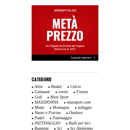
CATEGORIE
Altro
Basket
Calcio
Calzature
eventi
Fitness
Golf
Maxi Sport
MAXIDONNA
maxisport.com
Moda
Montagna
noleggio
Nuoto e Piscina
Outdoor
Padel
Pattinaggio
PATTINAGGIO
Rulli per bici
Running
Sci
Sci Alpinismo