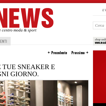
L’
de centro moda & sport
shop onl
ENTI
www.maxi
Precedente
Prossimo
E TUE SNEAKER E
NI GIORNO.