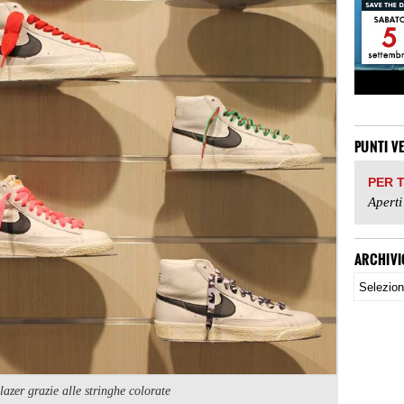
PUNTI V
PER 
Aperti
ARCHIVI
azer grazie alle stringhe colorate