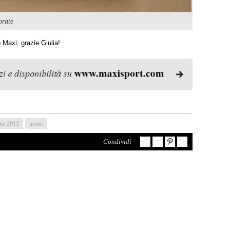
orate
Maxi: grazie Giulia!
ate 2013
uomo
Condividi