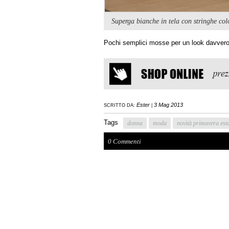
Superga bianche in tela con stringhe col
Pochi semplici mosse per un look davvero 
Ester
3 Mag 2013
SCRITTO DA:
|
Tags
donna
moda
novità primavera est
0 Commenti