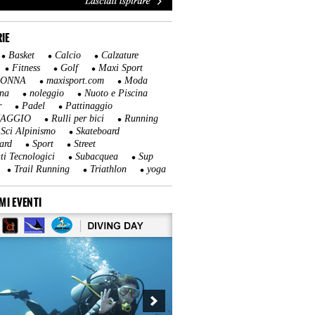
IE
Basket
Calcio
Calzature
Fitness
Golf
Maxi Sport
DONNA
maxisport.com
Moda
na
noleggio
Nuoto e Piscina
r
Padel
Pattinaggio
NAGGIO
Rulli per bici
Running
Sci Alpinismo
Skateboard
ard
Sport
Street
ti Tecnologici
Subacquea
Sup
Trail Running
Triathlon
yoga
MI EVENTI