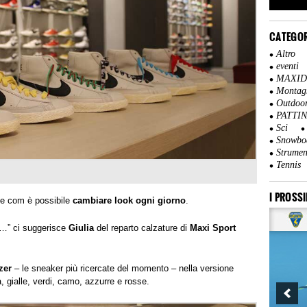
CATEGOR
Altro
eventi
MAXI
Montag
Outdoo
PATTI
Sci
Snowbo
Strumen
Tennis
I PROSSI
ile com è possibile
cambiare look ogni giorno
.
…” ci suggerisce
Giulia
del reparto calzature di
Maxi Sport
zer
– le sneaker più ricercate del momento – nella versione
a, gialle, verdi, camo, azzurre e rosse.