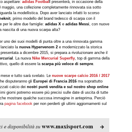
rto aspettare:
adidas Footbal
l
presenterà, in occasione della
 maggio, una collezione completamente rinnovata sia sotto
iguarda la modellistica. Dopo aver lanciato infatti lo scorso
meknit
, primo modello del brand tedesco di scarpa con il
e per le altre due famiglie:
adidas X
e
adidas Messi
, con nuove
a nascita di una nuova scarpa alta?
r uno dei suoi modelli di punta oltre a una rinnovata gamma
 lanciato la
nuova Hypervenom 2
e modernizzato la storica
presentata a dicembre 2015, si prepara a rivoluzionare anche il
rcurial
. La nuova
Nike Mercurial Superfly
, top di gamma della
tivo, quello di essere la
scarpa più veloce di sempre
.
mese e tutto sarà svelato. Le
nuove scarpe calcio 2016 / 2017
i che disputeranno gli
Europei di Francia 2016
ma soprattutto
zzati calcio dei
nostri punti vendita e sul nostro shop online
mi giorni potremo essere più precisi sulle date di uscita di tutte
nche mostrare qualche succosa immagine in anteprima. Perciò
tra
pagina facebook
per non perderti gli ultimi aggiornamenti sul