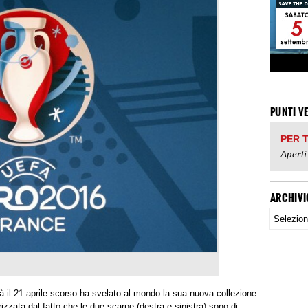
PUNTI V
PER 
Aperti
ARCHIVI
à il 21 aprile scorso ha svelato al mondo la sua nuova collezione
rizzata dal fatto che le due scarpe (destra e sinistra) sono di