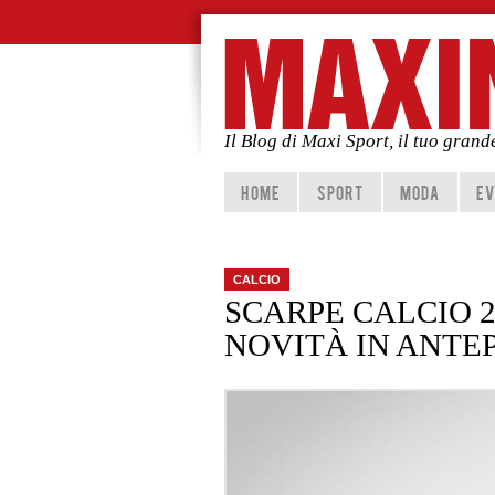
Il Blog di Maxi Sport, il tuo gran
Vai al contenuto principale
Vai al contenuto secondario
HOME
SPORT
MODA
EV
CALCIO
SCARPE CALCIO 20
NOVITÀ IN ANTE