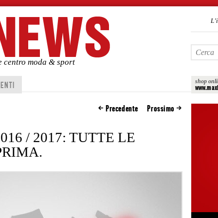
L’
de centro moda & sport
shop onl
ENTI
www.maxi
Precedente
Prossimo
16 / 2017: TUTTE LE
PRIMA.