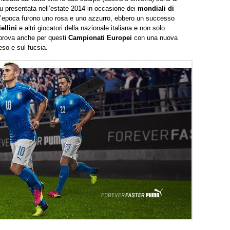
 fu presentata nell’estate 2014 in occasione dei
mondiali di
ll’epoca furono uno rosa e uno azzurro, ebbero un successo
ellini
e altri giocatori della nazionale italiana e non solo.
iprova anche per questi
Campionati Europei
con una nuova
so e sul fucsia.