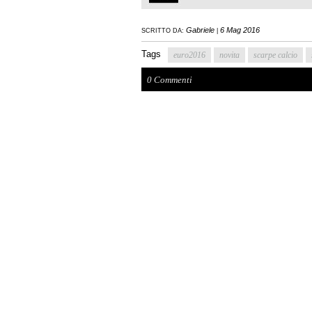
Gabriele
6 Mag 2016
SCRITTO DA:
|
Tags
euro2016
novita
scarpe calcio
0 Commenti