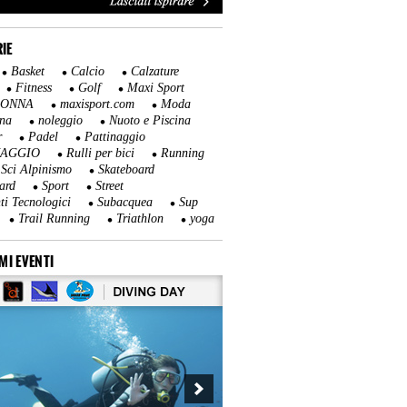
IE
Basket
Calcio
Calzature
Fitness
Golf
Maxi Sport
DONNA
maxisport.com
Moda
na
noleggio
Nuoto e Piscina
r
Padel
Pattinaggio
NAGGIO
Rulli per bici
Running
Sci Alpinismo
Skateboard
ard
Sport
Street
ti Tecnologici
Subacquea
Sup
Trail Running
Triathlon
yoga
MI EVENTI