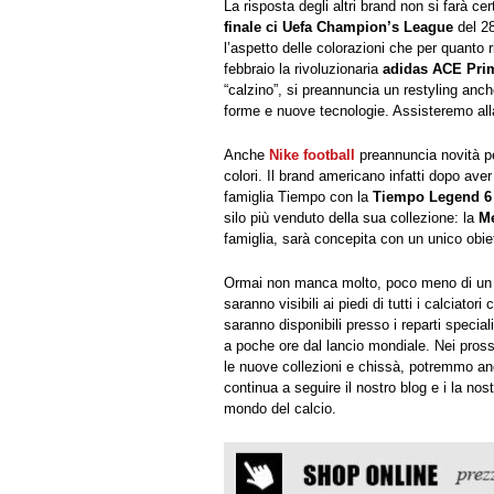
La risposta degli altri brand non si farà ce
finale ci Uefa Champion’s League
del 28
l’aspetto delle colorazioni che per quanto r
febbraio la rivoluzionaria
adidas ACE Pri
“calzino”, si preannuncia un restyling anch
forme e nuove tecnologie. Assisteremo all
Anche
Nike football
preannuncia novità pe
colori. Il brand americano infatti dopo aver
famiglia Tiempo con la
Tiempo Legend 6
silo più venduto della sua collezione: la
Me
famiglia, sarà concepita con un unico obiet
Ormai non manca molto, poco meno di un 
saranno visibili ai piedi di tutti i calciator
saranno disponibili presso i reparti speciali
a poche ore dal lancio mondiale. Nei prossi
le nuove collezioni e chissà, potremmo a
continua a seguire il nostro blog e i la nos
mondo del calcio.