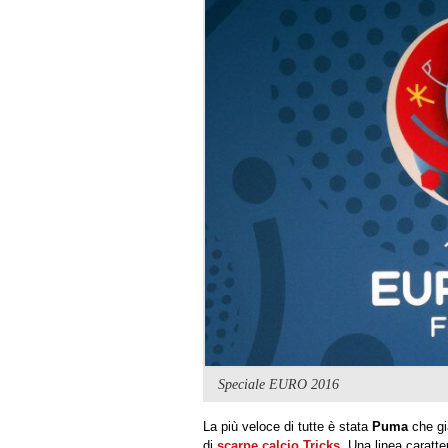
Speciale EURO 2016
La più veloce di tutte è stata
Puma
che gi
di
scarpe calcio Tricks
. Una linea caratte