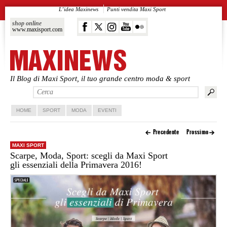
L’idea Maxinews
Punti vendita Maxi Sport
shop online
www.maxisport.com
Il Blog di Maxi Sport, il tuo grande centro moda & sport
Vai al contenuto principale
Vai al contenuto secondario
HOME
SPORT
MODA
EVENTI
Precedente
Prossimo
MAXI SPORT
Scarpe, Moda, Sport: scegli da Maxi Sport
gli essenziali della Primavera 2016!