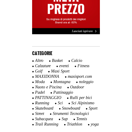
CATEGORIE
Altro
Basket
Calcio
Calzature
eventi
Fitness
Golf
Maxi Sport
MAXIDONNA
maxisport.com
Moda
Montagna
noleggio
Nuoto e Piscina
Outdoor
Padel
Pattinaggio
PATTINAGGIO
Rulli per bici
Running
Sci
Sci Alpinismo
Skateboard
Snowboard
Sport
Street
Strumenti Tecnologici
Subacquea
Sup
Tennis
Trail Running
Triathlon
yoga