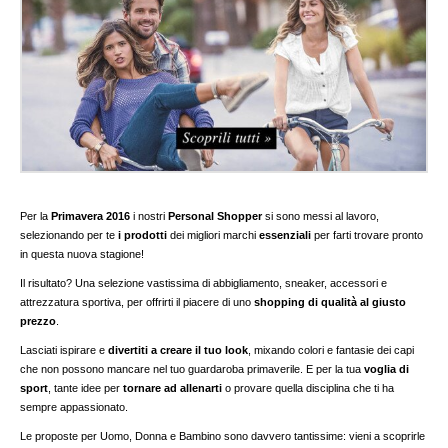
Per la
Primavera 2016
i nostri
Personal Shopper
si sono messi al lavoro,
selezionando per te
i prodotti
dei migliori marchi
essenziali
per farti trovare pronto
in questa nuova stagione!
Il risultato? Una selezione vastissima di abbigliamento, sneaker, accessori e
attrezzatura sportiva, per offrirti il piacere di uno
shopping di qualità al giusto
prezzo
.
Lasciati ispirare e
divertiti a creare il tuo look
, mixando colori e fantasie dei capi
che non possono mancare nel tuo guardaroba primaverile. E per la tua
voglia di
sport
, tante idee per
tornare ad allenarti
o provare quella disciplina che ti ha
sempre appassionato.
Le proposte per Uomo, Donna e Bambino sono davvero tantissime: vieni a scoprirle