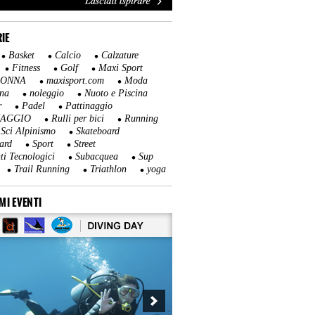
IE
Basket
Calcio
Calzature
Fitness
Golf
Maxi Sport
DONNA
maxisport.com
Moda
na
noleggio
Nuoto e Piscina
r
Padel
Pattinaggio
NAGGIO
Rulli per bici
Running
Sci Alpinismo
Skateboard
ard
Sport
Street
ti Tecnologici
Subacquea
Sup
Trail Running
Triathlon
yoga
MI EVENTI