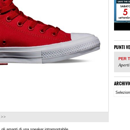
PUNTI V
PER 
Aperti
ARCHIVI
e >>
i gli amanti di una sneaker intramontabile.