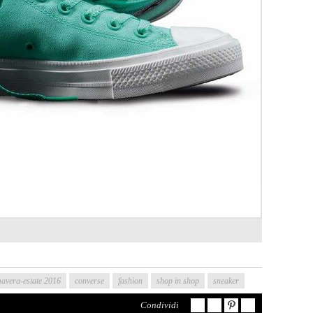
avera-estate 2016
converse
fashion
shop in shop
sneaker
Condividi