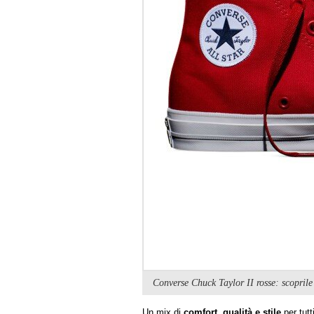
Converse Chuck Taylor II rosse: scopril
Un mix di
comfort, qualità e stile
per tutt