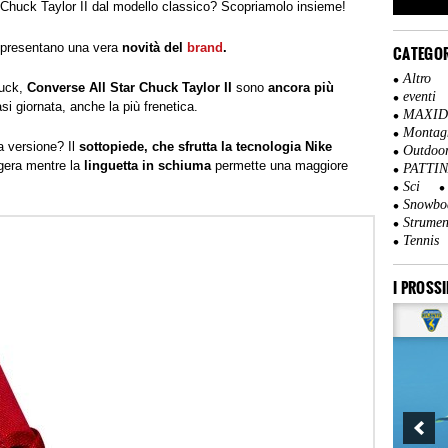
e Chuck Taylor II dal modello classico? Scopriamolo insieme!
presentano una vera
novità del
brand
.
CATEGOR
Altro
huck,
Converse All Star Chuck Taylor II
sono
ancora più
eventi
si giornata, anche la più frenetica.
MAXI
Montag
a versione? Il
sottopiede, che sfrutta la tecnologia Nike
Outdoo
gera mentre la
linguetta in schiuma
permette una maggiore
PATTI
Sci
Snowbo
Strumen
Tennis
I PROSSI