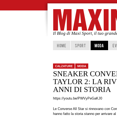
Il Blog di Maxi Sport, il tuo gran
Vai al contenuto principale
Vai al contenuto secondario
HOME
SPORT
MODA
EV
CALZATURE
MODA
SNEAKER CONVER
TAYLOR 2: LA RI
ANNI DI STORIA
https://youtu.be/PWVyPeGaKJ0
Le Converse All Star si rinnovano con Con
hanno fatto la storia stanno per arrivare 