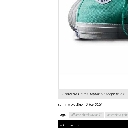
Converse Chuck Taylor II: scoprile >>
Ester
2 Mar 2016
SCRITTO DA:
|
Tags
all star chuck taylor II
anteprima prim
0 Commenti