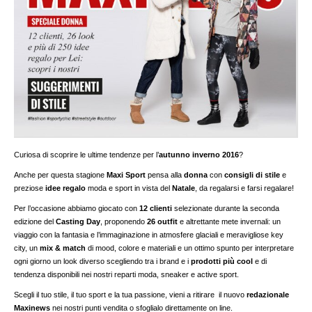
Curiosa di scoprire le ultime tendenze per l’
autunno inverno 2016
?
Anche per questa stagione
Maxi Sport
pensa alla
donna
con
consigli di stile
e
preziose
idee regalo
moda e sport in vista del
Natale
, da regalarsi e farsi regalare!
Per l’occasione abbiamo giocato con
12 clienti
selezionate durante la seconda
edizione del
Casting Day
, proponendo
26 outfit
e altrettante mete invernali: un
viaggio con la fantasia e l’immaginazione in atmosfere glaciali e meravigliose key
city, un
mix & match
di mood, colore e materiali e un ottimo spunto per interpretare
ogni giorno un look diverso scegliendo tra i brand e i
prodotti più cool
e di
tendenza disponibili nei nostri reparti moda, sneaker e active sport.
Scegli il tuo stile, il tuo sport e la tua passione, vieni a ritirare il nuovo
redazionale
Maxinews
nei nostri punti vendita o sfoglialo direttamente on line.