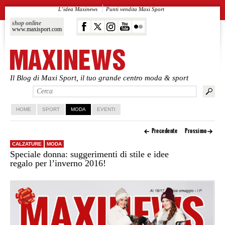
L’idea Maxinews
Punti vendita Maxi Sport
shop online
www.maxisport.com
Il Blog di Maxi Sport, il tuo grande centro moda & sport
Vai al contenuto principale
Vai al contenuto secondario
HOME
SPORT
MODA
EVENTI
Precedente
Prossimo
CALZATURE
MODA
Speciale donna: suggerimenti di stile e idee
regalo per l’inverno 2016!