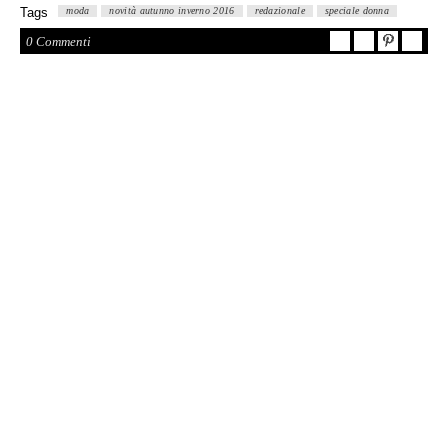
Tags
moda
novità autunno inverno 2016
redazionale
speciale donna
0 Commenti