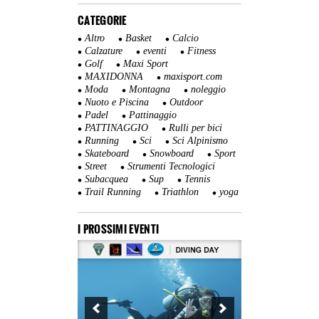
CATEGORIE
Altro
Basket
Calcio
Calzature
eventi
Fitness
Golf
Maxi Sport
MAXIDONNA
maxisport.com
Moda
Montagna
noleggio
Nuoto e Piscina
Outdoor
Padel
Pattinaggio
PATTINAGGIO
Rulli per bici
Running
Sci
Sci Alpinismo
Skateboard
Snowboard
Sport
Street
Strumenti Tecnologici
Subacquea
Sup
Tennis
Trail Running
Triathlon
yoga
I PROSSIMI EVENTI