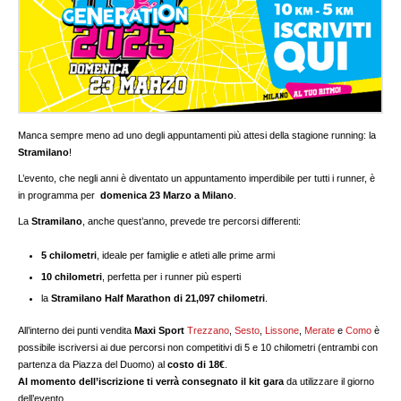
Manca sempre meno ad uno degli appuntamenti più attesi della stagione running: la
Stramilano
!
L’evento, che negli anni è diventato un appuntamento imperdibile per tutti i runner, è
in programma per
domenica 23 Marzo a Milano
.
La
Stramilano
, anche quest’anno, prevede tre percorsi differenti:
5 chilometri
, ideale per famiglie e atleti alle prime armi
10 chilometri
, perfetta per i runner più esperti
la
Stramilano Half Marathon di 21,097 chilometri
.
All’interno dei punti vendita
Maxi Sport
Trezzano
,
Sesto
,
Lissone
,
Merate
e
Como
è
possibile iscriversi ai due percorsi non competitivi di 5 e 10 chilometri (entrambi con
partenza da Piazza del Duomo) al
costo di 18€
.
Al momento dell’iscrizione ti verrà consegnato il
kit gara
da utilizzare il giorno
dell’evento.