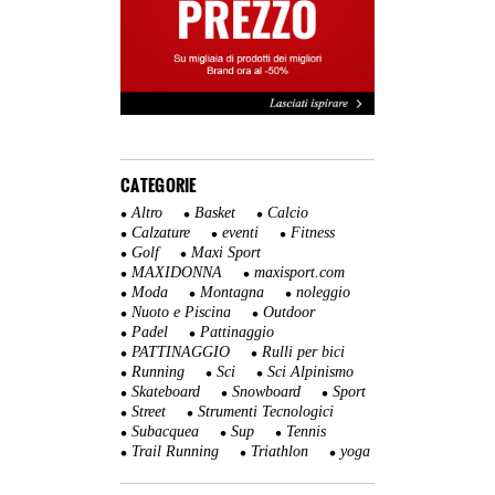
CATEGORIE
Altro
Basket
Calcio
Calzature
eventi
Fitness
Golf
Maxi Sport
MAXIDONNA
maxisport.com
Moda
Montagna
noleggio
Nuoto e Piscina
Outdoor
Padel
Pattinaggio
PATTINAGGIO
Rulli per bici
Running
Sci
Sci Alpinismo
Skateboard
Snowboard
Sport
Street
Strumenti Tecnologici
Subacquea
Sup
Tennis
Trail Running
Triathlon
yoga