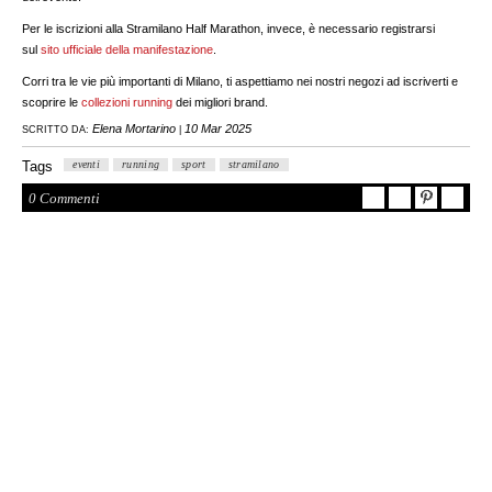
Per le iscrizioni alla Stramilano Half Marathon, invece, è necessario registrarsi
sul
sito ufficiale della manifestazione
.
Corri tra le vie più importanti di Milano, ti aspettiamo nei nostri negozi ad iscriverti e
scoprire le
collezioni running
dei migliori brand.
Elena Mortarino
10 Mar 2025
SCRITTO DA:
|
Tags
eventi
running
sport
stramilano
0 Commenti