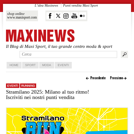
L’idea Maxinews
Punti vendita Maxi Sport
shop online
www.maxisport.com
Il Blog di Maxi Sport, il tuo grande centro moda & sport
Vai al contenuto principale
Vai al contenuto secondario
HOME
SPORT
MODA
EVENTI
Precedente
Prossimo
EVENTI
RUNNING
Stramilano 2025: Milano al tuo ritmo!
Iscriviti nei nostri punti vendita