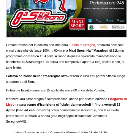
Cresce l’attesa per la decima edizione della
100km di Seregno,
articolata nelle sue
ormai classiche distanze 100km, 60km e la
Maxi Sport Half Marathon
di 21km in
programma
domenica 15 Aprile
. A fianco di questa splendida manifestazione si
riconferma la
Straseregno
, la corsa non competitiva aperta a tutti, podisti e non, di
tutte le età.
L’
ottava edizione della Straseregno
attraverserà la città ed i parchi cittadini lungo
un percorso di 8km
.
Il ritrovo è fissato domenica 15 aprile alle ore 9.00 in via della Porada, .
Iscriversi alla Straseregno è semplicissimo: anche per questa edizione il
negozio di
Lissone
sarà
punto d’iscrizione ufficiale:
da mercoledì 4 fino a venerdì 13
Aprile (fino ad esaurimento)
potrai comodamente iscriverti e, con la ricevuta,
potrai recarti a ritirare la sacca gara negli appositi stand del Comune di
Seregno/AVIS:
sabato 7 aprile, in piazza Concordia (Seregno) dalle 15 alle 18.30