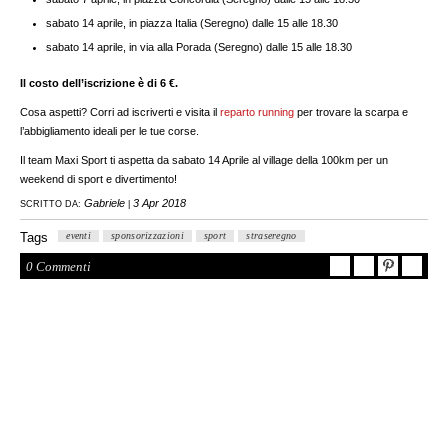
sabato 14 aprile, in piazza Italia (Seregno) dalle 15 alle 18.30
sabato 14 aprile, in via alla Porada (Seregno) dalle 15 alle 18.30
Il costo dell’iscrizione è di 6 €.
Cosa aspetti? Corri ad iscriverti e visita il
reparto running
per trovare la scarpa e
l’abbigliamento ideali per le tue corse.
Il team Maxi Sport ti aspetta da sabato 14 Aprile al village della 100km per un
weekend di sport e divertimento!
Gabriele
3 Apr 2018
SCRITTO DA:
|
Tags
eventi
sponsorizzazioni
sport
straseregno
0 Commenti