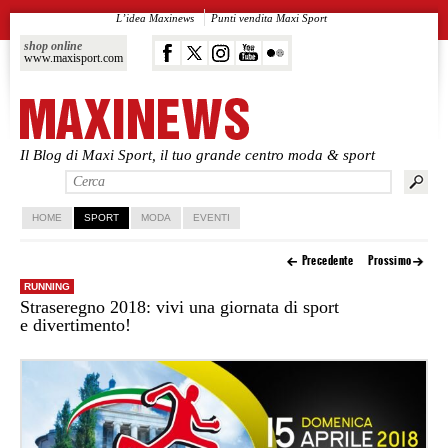
L’idea Maxinews
Punti vendita Maxi Sport
shop online
www.maxisport.com
Il Blog di Maxi Sport, il tuo grande centro moda & sport
Vai al contenuto principale
Vai al contenuto secondario
HOME
SPORT
MODA
EVENTI
Precedente
Prossimo
RUNNING
Straseregno 2018: vivi una giornata di sport
e divertimento!