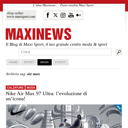
L’idea Maxinews
Punti vendita Maxi Sport
shop online
www.maxisport.com
Il Blog di Maxi Sport, il tuo grande centro moda & sport
Vai al contenuto principale
Vai al contenuto secondario
HOME
SPORT
MODA
EVENTI
Archivio tag:
air max
CALZATURE
MODA
Nike Air Max 97 Ultra: l’evoluzione di
un’icona!