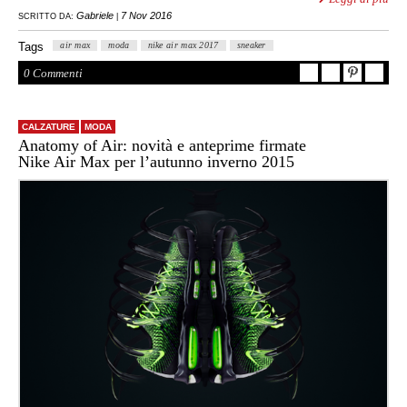
Gabriele
7 Nov 2016
SCRITTO DA:
|
Tags
air max
moda
nike air max 2017
sneaker
0 Commenti
CALZATURE
MODA
Anatomy of Air: novità e anteprime firmate
Nike Air Max per l’autunno inverno 2015