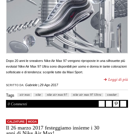
Dopo 20 anni le sneakers Nike Air Max 97 vengono riproposte in una silhouette più
evoluta! Nike Air Max 97 Ultra sono disponibili per uomo e donna in tante colorazioni
sofisticate e di tendenza: scoprile tutte da Maxi Sport.
Leggi di più
Gabriele
29 Ago 2017
SCRITTO DA:
|
Tags
air max
nike
nike air max 97
nike air max 97 Ultra
sneaker
0 Commenti
CALZATURE
MODA
Il 26 marzo 2017 festeggiamo insieme i 30
anni di Nike Air Max!