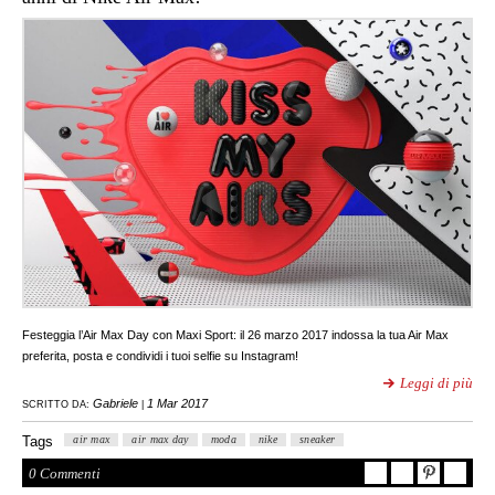
Festeggia l’Air Max Day con Maxi Sport: il 26 marzo 2017 indossa la tua Air Max
preferita, posta e condividi i tuoi selfie su Instagram!
Leggi di più
Gabriele
1 Mar 2017
SCRITTO DA:
|
Tags
air max
air max day
moda
nike
sneaker
0 Commenti