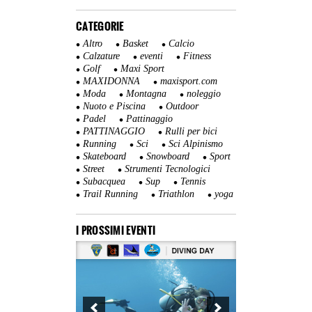
CATEGORIE
Altro
Basket
Calcio
Calzature
eventi
Fitness
Golf
Maxi Sport
MAXIDONNA
maxisport.com
Moda
Montagna
noleggio
Nuoto e Piscina
Outdoor
Padel
Pattinaggio
PATTINAGGIO
Rulli per bici
Running
Sci
Sci Alpinismo
Skateboard
Snowboard
Sport
Street
Strumenti Tecnologici
Subacquea
Sup
Tennis
Trail Running
Triathlon
yoga
I PROSSIMI EVENTI