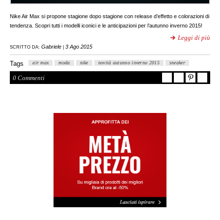
Nike Air Max si propone stagione dopo stagione con release d’effetto e colorazioni di
tendenza. Scopri tutti i modelli iconici e le anticipazioni per l’autunno inverno 2015!
Leggi di più
Gabriele
3 Ago 2015
SCRITTO DA:
|
Tags
air max
moda
nike
novità autunno inverno 2015
sneaker
0 Commenti