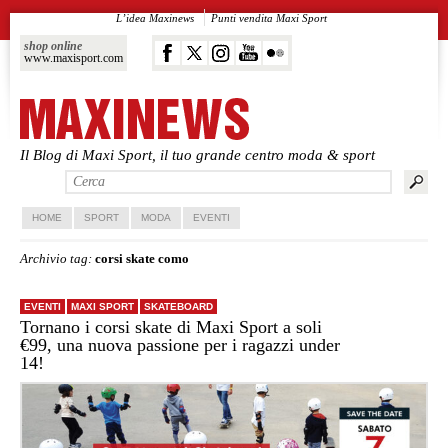
L’idea Maxinews
Punti vendita Maxi Sport
shop online
www.maxisport.com
Il Blog di Maxi Sport, il tuo grande centro moda & sport
Vai al contenuto principale
Vai al contenuto secondario
HOME
SPORT
MODA
EVENTI
Archivio tag:
corsi skate como
EVENTI
MAXI SPORT
SKATEBOARD
Tornano i corsi skate di Maxi Sport a soli
€99, una nuova passione per i ragazzi under
14!