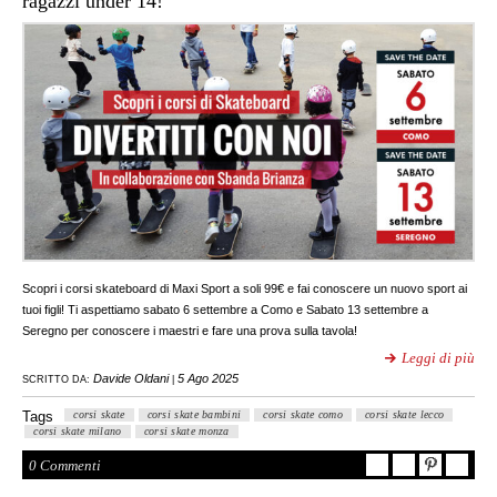
ragazzi under 14!
Scopri i corsi skateboard di Maxi Sport a soli 99€ e fai conoscere un nuovo sport ai
tuoi figli! Ti aspettiamo sabato 6 settembre a Como e Sabato 13 settembre a
Seregno per conoscere i maestri e fare una prova sulla tavola!
Leggi di più
Davide Oldani
5 Ago 2025
SCRITTO DA:
|
Tags
corsi skate
corsi skate bambini
corsi skate como
corsi skate lecco
corsi skate milano
corsi skate monza
0 Commenti