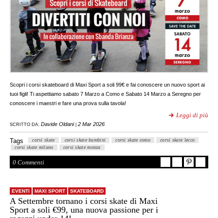
Scopri i corsi skateboard di Maxi Sport a soli 99€ e fai conoscere un nuovo sport ai
tuoi figli! Ti aspettiamo sabato 7 Marzo a Como e Sabato 14 Marzo a Seregno per
conoscere i maestri e fare una prova sulla tavola!
Leggi di più
Davide Oldani
2 Mar 2026
SCRITTO DA:
|
Tags
corsi skate
corsi skate bambini
corsi skate como
corsi skate lecco
corsi skate milano
corsi skate monza
0 Commenti
EVENTI
MAXI SPORT
SKATEBOARD
A Settembre tornano i corsi skate di Maxi
Sport a soli €99, una nuova passione per i