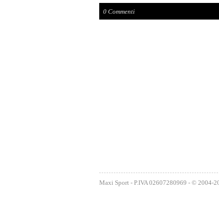
0 Commenti
Maxi Sport - P.IVA 02607280969 - © 2004-2