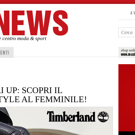
L’
de centro moda & sport
shop onl
ENTI
www.maxi
 UP: SCOPRI IL
YLE AL FEMMINILE!