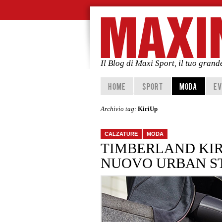
Il Blog di Maxi Sport, il tuo gran
Vai al contenuto principale
Vai al contenuto secondario
HOME
SPORT
MODA
EV
Archivio tag:
KiriUp
CALZATURE
MODA
TIMBERLAND KIRI
NUOVO URBAN ST