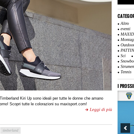
CATEGOR
Altro
eventi
MAXI
Montag
Outdoo
PATTI
Sci
Snowbo
Strumen
Tennis
I PROSSI
r Timberland Kiri Up sono ideali per tutte le donne che amano
giorno! Scopri tutte le colorazioni su maxisport.com!
Leggi di più
timberland