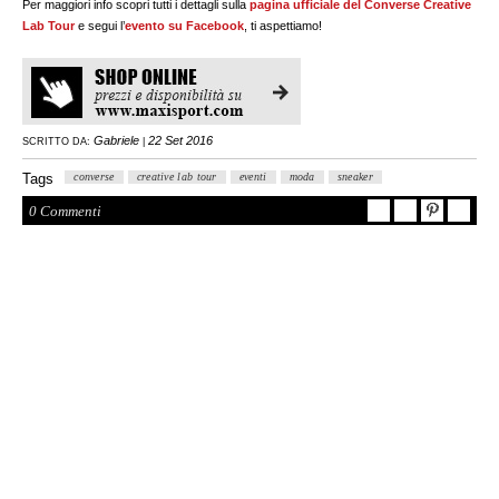
Per maggiori info scopri tutti i dettagli sulla
pagina ufficiale del Converse Creative
Lab Tour
e segui l’
evento su Facebook
, ti aspettiamo!
Gabriele
22 Set 2016
SCRITTO DA:
|
Tags
converse
creative lab tour
eventi
moda
sneaker
0 Commenti