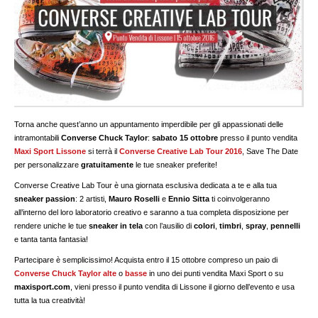
Torna anche quest’anno un appuntamento imperdibile per gli appassionati delle
intramontabili
Converse Chuck Taylor
:
sabato 15 ottobre
presso il punto vendita
Maxi Sport Lissone
si terrà il
Converse Creative Lab Tour 2016
, Save The Date
per personalizzare
gratuitamente
le tue sneaker preferite!
Converse Creative Lab Tour è una giornata esclusiva dedicata a te e alla tua
sneaker passion
: 2 artisti,
Mauro Roselli
e
Ennio Sitta
ti coinvolgeranno
all’interno del loro laboratorio creativo e saranno a tua completa disposizione per
rendere uniche le tue
sneaker in tela
con l’ausilio di
colori
,
timbri
,
spray
,
pennelli
e tanta tanta fantasia!
Partecipare è semplicissimo! Acquista entro il 15 ottobre compreso un paio di
Converse Chuck Taylor
alte
o
basse
in uno dei punti vendita Maxi Sport o su
maxisport.com
, vieni presso il punto vendita di Lissone il giorno dell’evento e usa
tutta la tua creatività!