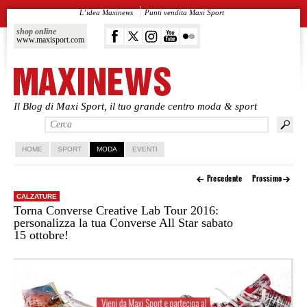
L’idea Maxinews
Punti vendita Maxi Sport
shop online
www.maxisport.com
Il Blog di Maxi Sport, il tuo grande centro moda & sport
Vai al contenuto principale
Vai al contenuto secondario
HOME
SPORT
MODA
EVENTI
Precedente
Prossimo
CALZATURE
Torna Converse Creative Lab Tour 2016:
personalizza la tua Converse All Star sabato
15 ottobre!