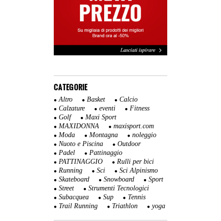
CATEGORIE
Altro
Basket
Calcio
Calzature
eventi
Fitness
Golf
Maxi Sport
MAXIDONNA
maxisport.com
Moda
Montagna
noleggio
Nuoto e Piscina
Outdoor
Padel
Pattinaggio
PATTINAGGIO
Rulli per bici
Running
Sci
Sci Alpinismo
Skateboard
Snowboard
Sport
Street
Strumenti Tecnologici
Subacquea
Sup
Tennis
Trail Running
Triathlon
yoga