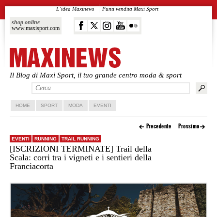
L’idea Maxinews
Punti vendita Maxi Sport
shop online
www.maxisport.com
Il Blog di Maxi Sport, il tuo grande centro moda & sport
Vai al contenuto principale
Vai al contenuto secondario
HOME
SPORT
MODA
EVENTI
Precedente
Prossimo
EVENTI
RUNNING
TRAIL RUNNING
[ISCRIZIONI TERMINATE] Trail della
Scala: corri tra i vigneti e i sentieri della
Franciacorta