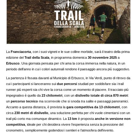
La
Franciacorta
, con i suoi vigneti e le sue colline morbide, sarà il teatro della prima
edizione del
Trail della Scala
, in programma domenica
30 novembre 2025
a
Erbusco
. Una giornata pensata per chi ama la corsa immersa nella natura, in un
periodo dell’anno in cui i colori autunnali rendono il paesaggio ancora più suggestivo.
La partenza è fissata davanti al Municipio di Erbusco, in Via Verdi, punto di ritrovo da
cui i partecipanti si lanceranno sui
due percorsi
studiati per soddisfare sia i trail
runner più esperti sia chi vive la corsa come un momento di piacere. Il tracciato più
impegnativo è quello da
23 chilometri
, con un
dislivello totale di circa 870 metri
:
un
percorso tecnico
ma scorrevole che si snoda tra salite e passaggi panoramici.
Accanto a questa distanza, è prevista la
gara competitiva da 13 chilometri
, con
circa
230 metri di dislivello
, una soluzione perfetta per chi vuole cimentarsi con un
trail più corto ma comunque dinamico. La
13 km
è proposta
anche in versione non
competitiva
, ideale per chi desidera vivere l’esperienza senza la pressione del
cronometro, semplicemente godendosi i sentieri e l’atmosfera dell’evento.