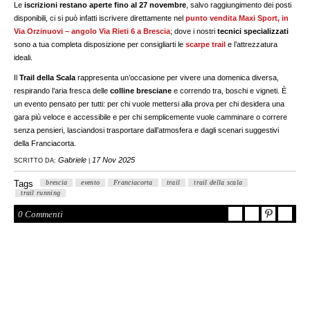
Le
iscrizioni restano aperte fino al 27 novembre
, salvo raggiungimento dei posti
disponibili, ci si può infatti iscrivere direttamente nel
punto vendita Maxi Sport, in
Via Orzinuovi – angolo Via Rieti 6 a Brescia
; dove i nostri
tecnici specializzati
sono a tua completa disposizione per consigliarti le
scarpe trail
e l’attrezzatura
ideali.
Il
Trail della Scala
rappresenta un’occasione per vivere una domenica diversa,
respirando l’aria fresca delle
colline bresciane
e correndo tra, boschi e vigneti. È
un evento pensato per tutti: per chi vuole mettersi alla prova per chi desidera una
gara più veloce e accessibile e per chi semplicemente vuole camminare o correre
senza pensieri, lasciandosi trasportare dall’atmosfera e dagli scenari suggestivi
della Franciacorta.
Gabriele
17 Nov 2025
SCRITTO DA:
|
Tags
brescia
evento
Franciacorta
trail
trail della scala
trail running
0 Commenti