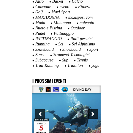
Altro
Basket
Calcio
Calzature
eventi
Fitness
Golf
Maxi Sport
MAXIDONNA
maxisport.com
Moda
Montagna
noleggio
Nuoto e Piscina
Outdoor
Padel
Pattinaggio
PATTINAGGIO
Rulli per bici
Running
Sci
Sci Alpinismo
Skateboard
Snowboard
Sport
Street
Strumenti Tecnologici
Subacquea
Sup
Tennis
Trail Running
Triathlon
yoga
I PROSSIMI EVENTI