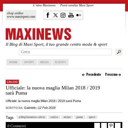
L’idea Maxinews
Punti vendita Maxi Sport
shop online
www.maxisport.com
Il Blog di Maxi Sport, il tuo grande centro moda & sport
Vai al contenuto principale
Vai al contenuto secondario
HOME
SPORT
MODA
EVENTI
Precedente
Prossimo
CALCIO
Ufficiale: la nuova maglia Milan 2018 / 2019
sarà Puma
Ufficiale: la nuova maglia Milan 2018 / 2019 sarà Puma
Gabriele
12 Feb 2018
SCRITTO DA:
|
Tags
abbigliamento calcio
calcio
milan
puma
sport
0 Commenti