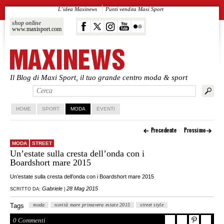
L’idea Maxinews
Punti vendita Maxi Sport
shop online
www.maxisport.com
Il Blog di Maxi Sport, il tuo grande centro moda & sport
Vai al contenuto principale
Vai al contenuto secondario
HOME
SPORT
MODA
EVENTI
Precedente
Prossimo
MODA
STREET
Un’estate sulla cresta dell’onda con i
Boardshort mare 2015
Un’estate sulla cresta dell’onda con i Boardshort mare 2015
Gabriele
28 Mag 2015
SCRITTO DA:
|
Tags
moda
novità mare primavera estate 2015
street style
0 Commenti