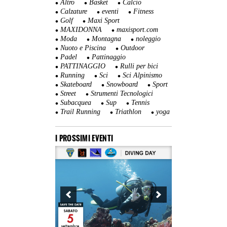
Altro
Basket
Calcio
Calzature
eventi
Fitness
Golf
Maxi Sport
MAXIDONNA
maxisport.com
Moda
Montagna
noleggio
Nuoto e Piscina
Outdoor
Padel
Pattinaggio
PATTINAGGIO
Rulli per bici
Running
Sci
Sci Alpinismo
Skateboard
Snowboard
Sport
Street
Strumenti Tecnologici
Subacquea
Sup
Tennis
Trail Running
Triathlon
yoga
I PROSSIMI EVENTI