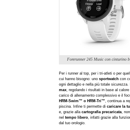
Forerunner 245 Music con cinturino 
Per i runner al top, per i tri-atleti o per qu
cui hanno bisogno: uno
sportwatch
con cu
ogni dettaglio e nella più totale sicurezza.
max
, regolando i risultati in base al calor
carico di allenamento complessivo e il foc
HRM-Swim™ o HRM-Tri™
, continua a re
piscina. Infine ti permette di
caricare la t
e, grazie alla
cartografia precaricata
, non
nel
tempo libero
, infatti grazie alla funzi
dal tuo orologio.