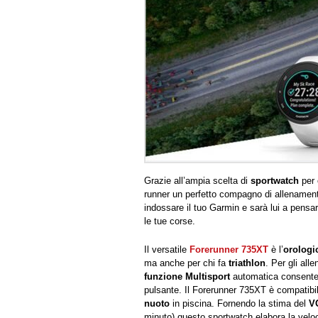
Grazie all’ampia scelta di
sportwatch
per o
runner un perfetto compagno di allenamento
indossare il tuo Garmin e sarà lui a pensare
le tue corse.
Il versatile
Forerunner 735XT
è l’
orolog
ma anche per chi fa
triathlon
. Per gli all
funzione Multisport
automatica consente 
pulsante. Il Forerunner 735XT è compatibil
nuoto
in piscina. Fornendo la stima del
V
minuto) questo sportwatch elabora la velocit