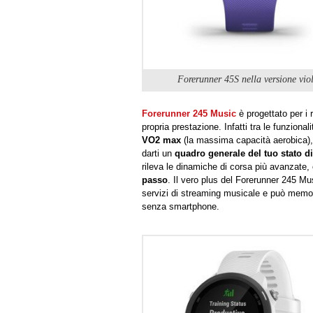
Forerunner 45S nella versione vio
Forerunner 245 Music
è progettato per i 
propria prestazione. Infatti tra le funziona
VO2 max
(la massima capacità aerobica), i
darti un
quadro generale del tuo stato d
rileva le dinamiche di corsa più avanzate,
passo
. Il vero plus del Forerunner 245 Mus
servizi di streaming musicale e può memori
senza smartphone.