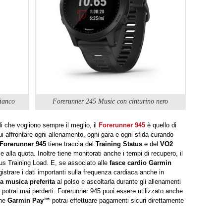
bianco
Forerunner 245 Music con cinturino nero
elli che vogliono sempre il meglio, il
Forerunner 945
è quello di
i affrontare ogni allenamento, ogni gara e ogni sfida curando
Forerunner 945
tiene traccia del
Training Status
e del
VO2
e e alla quota. Inoltre tiene monitorati anche i tempi di recupero, il
us Training Load. E, se associato alle
fasce cardio
Garmin
gistrare i dati importanti sulla frequenza cardiaca anche in
ua musica preferita
al polso e ascoltarla durante gli allenamenti
 potrai mai perderti. Forerunner 945 puoi essere utilizzato anche
one
Garmin Pay™
potrai effettuare pagamenti sicuri direttamente