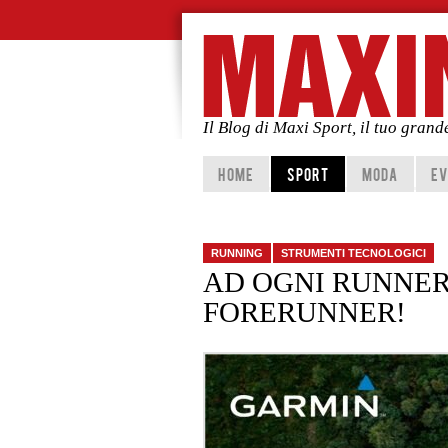
Il Blog di Maxi Sport, il tuo gran
Vai al contenuto principale
Vai al contenuto secondario
HOME
SPORT
MODA
EV
RUNNING
STRUMENTI TECNOLOGICI
AD OGNI RUNNER
FORERUNNER!