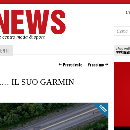
L’
de centro moda & sport
shop onl
ENTI
www.maxi
Precedente
Prossimo
… IL SUO GARMIN