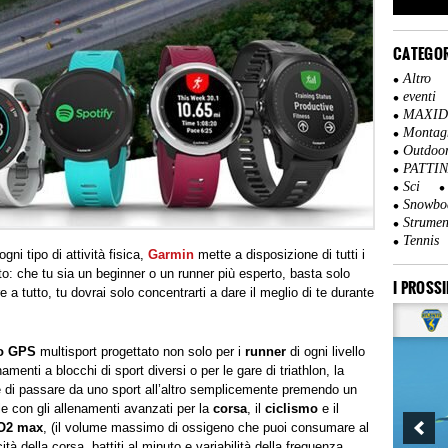
CATEGOR
Altro
eventi
MAXI
Montag
Outdoo
PATTI
Sci
Snowbo
Strumen
Tennis
gni tipo di attività fisica,
Garmin
mette a disposizione di tutti i
: che tu sia un beginner o un runner più esperto, basta solo
I PROSSI
 a tutto, tu dovrai solo concentrarti a dare il meglio di te durante
io GPS
multisport progettato non solo per i
runner
di ogni livello
enamenti a blocchi di sport diversi o per le gare di triathlon, la
di passare da uno sport all’altro semplicemente premendo un
e con gli allenamenti avanzati per la
corsa
, il
ciclismo
e il
O2 max
, (il volume massimo di ossigeno che puoi consumare al
à della corsa, battiti al minuto e variabilità della frequenza