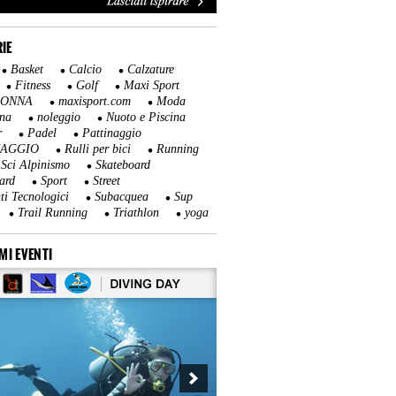
IE
Basket
Calcio
Calzature
Fitness
Golf
Maxi Sport
DONNA
maxisport.com
Moda
na
noleggio
Nuoto e Piscina
r
Padel
Pattinaggio
NAGGIO
Rulli per bici
Running
Sci Alpinismo
Skateboard
ard
Sport
Street
ti Tecnologici
Subacquea
Sup
Trail Running
Triathlon
yoga
MI EVENTI