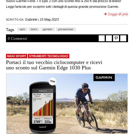
nuovo Garmin Fenix 7 o Epix 2 con uno sconto fino a 250 € dal prezzo di listino!
Leggi l’articolo per scoprire tutti i dettagli di questa grande promozione Garmin.
Leggi di più
Gabriele
15 Mag 2023
SCRITTO DA:
|
Tags
epix
fenix
garmin
promozione
0 Commenti
MAXI SPORT
STRUMENTI TECNOLOGICI
Portaci il tuo vecchio ciclocomputer e ricevi
uno sconto sul Garmin Edge 1030 Plus