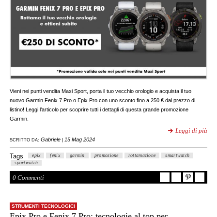
Vieni nei punti vendita Maxi Sport, porta il tuo vecchio orologio e acquista il tuo
nuovo Garmin Fenix 7 Pro o Epix Pro con uno sconto fino a 250 € dal prezzo di
listino! Leggi l’articolo per scoprire tutti i dettagli di questa grande promozione
Garmin.
Leggi di più
Gabriele
15 Mag 2024
SCRITTO DA:
|
Tags
epix
fenix
garmin
promozione
rottamazione
smartwatch
sportwatch
0 Commenti
STRUMENTI TECNOLOGICI
Epix Pro e Fenix 7 Pro: tecnologie al top per