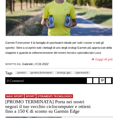
Garmin Forerunner è la famiglia di sportwatch ideale per tutti i runner e tutti gli
sportivi. Vieni a scoprire tutti i dettagli di uno degli orologi Garmin più apprezzati della
stagione e guarda la videorecensione del nostro tecnico specializzato Luca
Leggi di più
Gabriele
3 Ott 2022
SCRITTO DA:
|
Tags
garmin
garmin forerunner
orologi gps
sportwatch
0 Commenti
MAXI SPORT
SPORT
STRUMENTI TECNOLOGICI
[PROMO TERMINATA] Porta nei nostri
negozi il tuo vecchio ciclocomputer e ottieni
fino a 150 € di sconto su Garmin Edge