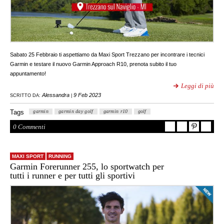
Sabato 25 Febbraio ti aspettiamo da Maxi Sport Trezzano per incontrare i tecnici
Garmin e testare il nuovo Garmin Approach R10, prenota subito il tuo
appuntamento!
Leggi di più
Alessandra
9 Feb 2023
SCRITTO DA:
|
Tags
garmin
garmin day golf
garmin r10
golf
0 Commenti
MAXI SPORT
RUNNING
Garmin Forerunner 255, lo sportwatch per
tutti i runner e per tutti gli sportivi