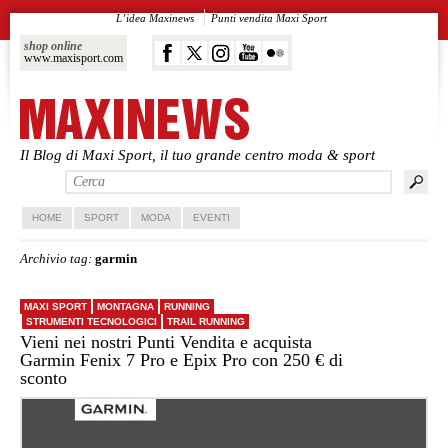
L’idea Maxinews
Punti vendita Maxi Sport
shop online
www.maxisport.com
Il Blog di Maxi Sport, il tuo grande centro moda & sport
Vai al contenuto principale
Vai al contenuto secondario
HOME
SPORT
MODA
EVENTI
Archivio tag:
garmin
MAXI SPORT
MONTAGNA
RUNNING
STRUMENTI TECNOLOGICI
TRAIL RUNNING
Vieni nei nostri Punti Vendita e acquista
Garmin Fenix 7 Pro e Epix Pro con 250 € di
sconto