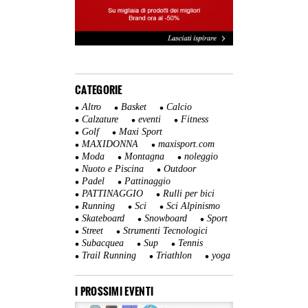
CATEGORIE
Altro
Basket
Calcio
Calzature
eventi
Fitness
Golf
Maxi Sport
MAXIDONNA
maxisport.com
Moda
Montagna
noleggio
Nuoto e Piscina
Outdoor
Padel
Pattinaggio
PATTINAGGIO
Rulli per bici
Running
Sci
Sci Alpinismo
Skateboard
Snowboard
Sport
Street
Strumenti Tecnologici
Subacquea
Sup
Tennis
Trail Running
Triathlon
yoga
I PROSSIMI EVENTI