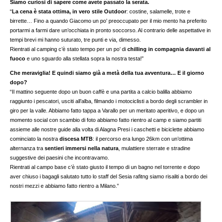
Siamo curiosi di sapere come avete passato la serata.
“
La cena è stata ottima, in vero stile Outdoor
: costine, salamelle, trote e
birrette… Fino a quando Giacomo un po’ preoccupato per il mio mento ha preferito
portarmi a farmi dare un’occhiata in pronto soccorso. Al contrario delle aspettative in
tempi brevi mi hanno suturato, tre punti e via, dimesso.
Rientrati al camping c’è stato tempo per un po’ di
chilling in compagnia davanti al
fuoco
e uno sguardo alla stellata sopra la nostra testa!”
Che meraviglia! E quindi siamo già a metà della tua avventura… E il giorno
dopo?
“Il mattino seguente dopo un buon caffè e una partita a calcio balilla abbiamo
raggiunto i pescatori, usciti all’alba, filmando i motociclisti a bordo degli scrambler in
giro per la valle. Abbiamo fatto tappa a Varallo per un meritato aperitivo, e dopo un
momento social con scambio di foto abbiamo fatto rientro al camp e siamo partiti
assieme alle nostre guide alla volta di Alagna Presi i caschetti e biciclette abbiamo
cominciato la nostra
discesa MTB
: il percorso era lungo 26km con un’ottima
alternanza tra
sentieri immersi nella natura
, mulattiere sterrate e stradine
suggestive dei paesini che incontravamo.
Rientrati al campo base c’è stato giusto il tempo di un bagno nel torrente e dopo
aver chiuso i bagagli salutato tutto lo staff del Sesia rafitng siamo risaliti a bordo dei
nostri mezzi e abbiamo fatto rientro a Milano.”