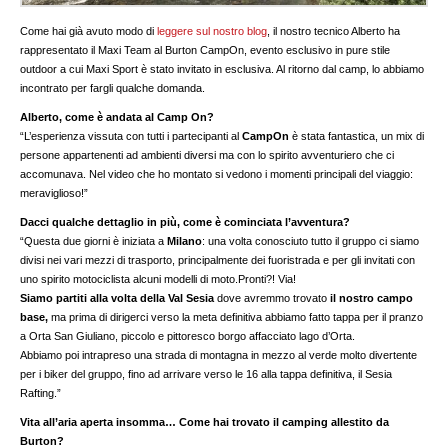
Come hai già avuto modo di
leggere sul nostro blog
, il nostro tecnico Alberto ha
rappresentato il Maxi Team al Burton CampOn, evento esclusivo in pure stile
outdoor a cui Maxi Sport è stato invitato in esclusiva. Al ritorno dal camp, lo abbiamo
incontrato per fargli qualche domanda.
Alberto, come è andata al Camp On?
“L’esperienza vissuta con tutti i partecipanti al
CampOn
è stata fantastica, un mix di
persone appartenenti ad ambienti diversi ma con lo spirito avventuriero che ci
accomunava. Nel video che ho montato si vedono i momenti principali del viaggio:
meraviglioso!”
Dacci qualche dettaglio in più, come è cominciata l’avventura?
“Questa due giorni è iniziata a
Milano
: una volta conosciuto tutto il gruppo ci siamo
divisi nei vari mezzi di trasporto, principalmente dei fuoristrada e per gli invitati con
uno spirito motociclista alcuni modelli di moto.Pronti?! Via!
Siamo partiti alla volta della Val Sesia
dove avremmo trovato
il nostro campo
base,
ma prima di dirigerci verso la meta definitiva abbiamo fatto tappa per il pranzo
a Orta San Giuliano, piccolo e pittoresco borgo affacciato lago d’Orta.
Abbiamo poi intrapreso una strada di montagna in mezzo al verde molto divertente
per i biker del gruppo, fino ad arrivare verso le 16 alla tappa definitiva, il Sesia
Rafting.”
Vita all’aria aperta insomma… Come hai trovato il camping allestito da
Burton?