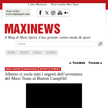
L’idea Maxinews
Punti vendita Maxi Sport
shop online
www.maxisport.com
Il Blog di Maxi Sport, il tuo grande centro moda & sport
Vai al contenuto principale
Vai al contenuto secondario
HOME
SPORT
MODA
EVENTI
Precedente
Prossimo
MAXI SPORT
MONTAGNA
SPORT
STREET
Alberto ci svela tutti i segreti dell’avventura
del Maxi Team al Burton CampOn!