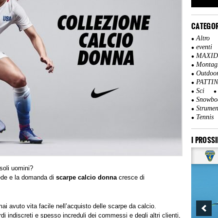
CATEGOR
Altro
eventi
MAXI
Montag
Outdoo
PATTI
Sci
Snowbo
Strumen
Tennis
I PROSSI
 soli uomini?
ede e la domanda di
scarpe calcio donna
cresce di
mai avuto vita facile nell’acquisto delle scarpe da calcio.
rdi indiscreti e spesso increduli dei commessi e degli altri clienti,