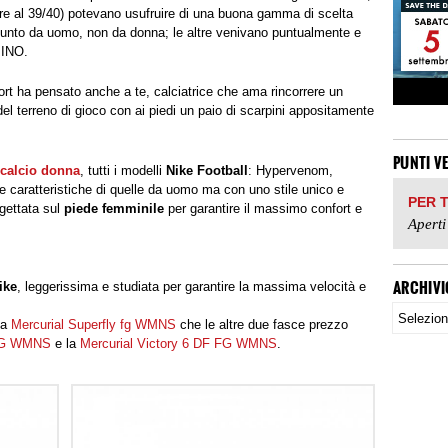
re al 39/40) potevano usufruire di una buona gamma di scelta
unto da uomo, non da donna; le altre venivano puntualmente e
BINO.
rt ha pensato anche a te, calciatrice che ama rincorrere un
el terreno di gioco con ai piedi un paio di scarpini appositamente
PUNTI V
 calcio donna
, tutti i modelli
Nike Football
: Hypervenom,
 caratteristiche di quelle da uomo ma con uno stile unico e
PER 
gettata sul
piede femminile
per garantire il massimo confort e
Aperti
ARCHIVI
ike
, leggerissima e studiata per garantire la massima velocità e
la
Mercurial Superfly fg WMNS
che le altre due fasce prezzo
 FG WMNS
e la
Mercurial Victory 6 DF FG WMNS
.