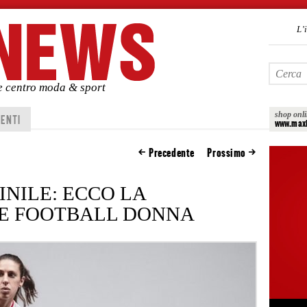
L’
de centro moda & sport
shop onl
ENTI
www.maxi
Precedente
Prossimo
NILE: ECCO LA
KE FOOTBALL DONNA