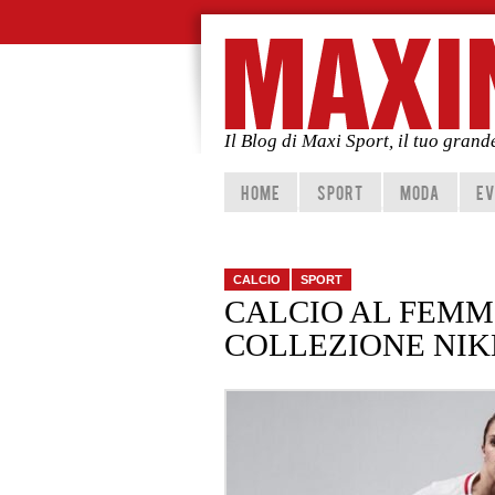
Il Blog di Maxi Sport, il tuo gran
Vai al contenuto principale
Vai al contenuto secondario
HOME
SPORT
MODA
EV
CALCIO
SPORT
CALCIO AL FEMMI
COLLEZIONE NI