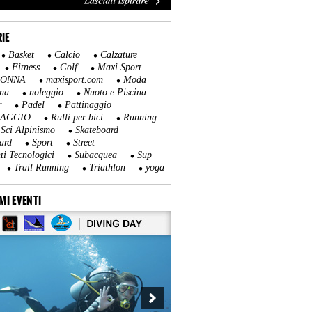
IE
Basket
Calcio
Calzature
Fitness
Golf
Maxi Sport
DONNA
maxisport.com
Moda
na
noleggio
Nuoto e Piscina
r
Padel
Pattinaggio
NAGGIO
Rulli per bici
Running
Sci Alpinismo
Skateboard
ard
Sport
Street
ti Tecnologici
Subacquea
Sup
Trail Running
Triathlon
yoga
MI EVENTI