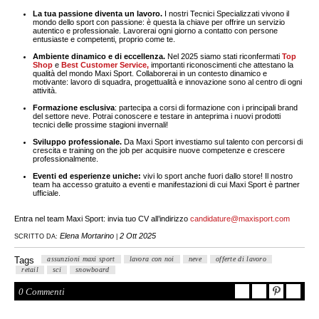
La tua passione diventa un lavoro.
I nostri Tecnici Specializzati vivono il
mondo dello sport con passione: è questa la chiave per offrire un servizio
autentico e professionale. Lavorerai ogni giorno a contatto con persone
entusiaste e competenti, proprio come te.
Ambiente dinamico e di eccellenza.
Nel 2025 siamo stati riconfermati
Top
Shop
e
Best Customer Service,
importanti riconoscimenti che attestano la
qualità del mondo Maxi Sport. Collaborerai in un contesto dinamico e
motivante: lavoro di squadra, progettualità e innovazione sono al centro di ogni
attività.
Formazione esclusiva
: partecipa a corsi di formazione con i principali brand
del settore neve. Potrai conoscere e testare in anteprima i nuovi prodotti
tecnici delle prossime stagioni invernali!
Sviluppo professionale.
Da Maxi Sport investiamo sul talento con percorsi di
crescita e training on the job per acquisire nuove competenze e crescere
professionalmente.
Eventi ed esperienze uniche:
vivi lo sport anche fuori dallo store! Il nostro
team ha accesso gratuito a eventi e manifestazioni di cui Maxi Sport è partner
ufficiale.
Entra nel team Maxi Sport: invia tuo CV all’indirizzo
candidature@maxisport.com
Elena Mortarino
2 Ott 2025
SCRITTO DA:
|
Tags
assunzioni maxi sport
lavora con noi
neve
offerte di lavoro
retail
sci
snowboard
0 Commenti