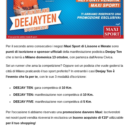
Per il secondo anno consecutivo i negozi
Maxi Sport di Lissone e Merate
sono
punti di iscrizione e sponsor ufficiali
della manifestazione podistica
Deejay Ten
che si terrà a
Milano domenica 13 ottobre
, con partenza dall’Arena Civica.
Sei un runner che ama la competizione? Oppure sei un podista che vuole godersi la
città di Milano praticando il tuo sport preferito? In entrambi i casi
Deejay Ten è
l’evento che fa per te
, con le sue 3 modalità d’iscrizione:
DEEJAY TEN
: gara competitiva di
10 Km
.
DEEJAY TEN:
manifestazione non competitiva di
10 Km.
DEEJAY FIVE
: manifestazione non competitiva di
5 Km
.
Per l’occasione ti abbiamo riservato una
promozione davvero Maxi
: iscrivendoti
nei nostri punti vendita riceverai in esclusiva un
buono acquisto di €15*
utilizzabile
per il tuo shopping
!