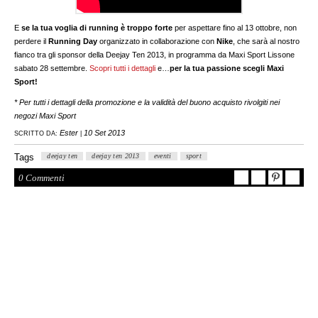
E
se la tua voglia di running è troppo forte
per aspettare fino al 13 ottobre, non
perdere il
Running Day
organizzato in collaborazione con
Nike
, che sarà al nostro
fianco tra gli sponsor della Deejay Ten 2013, in programma da Maxi Sport Lissone
sabato 28 settembre.
Scopri tutti i dettagli
e…
per la tua passione scegli Maxi
Sport!
* Per tutti i dettagli della promozione e la validità del buono acquisto rivolgiti nei
negozi Maxi Sport
Ester
10 Set 2013
SCRITTO DA:
|
Tags
deejay ten
deejay ten 2013
eventi
sport
0 Commenti