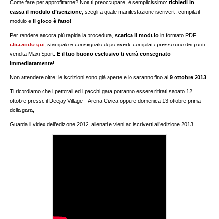
Come fare per approfittarne? Non ti preoccupare, è semplicissimo:
richiedi in
cassa il modulo d’iscrizione
, scegli a quale manifestazione iscriverti, compila il
modulo e
il gioco è fatto
!
Per rendere ancora più rapida la procedura,
scarica il modulo
in formato PDF
cliccando qui
, stampalo e consegnalo dopo averlo compilato presso uno dei punti
vendita Maxi Sport.
E il tuo buono esclusivo ti verrà consegnato
immediatamente
!
Non attendere oltre: le iscrizioni sono già aperte e lo saranno fino al
9 ottobre 2013
.
Ti ricordiamo che i pettorali ed i pacchi gara potranno essere ritirati sabato 12
ottobre presso il Deejay Village – Arena Civica oppure domenica 13 ottobre prima
della gara,
Guarda il video dell’edizione 2012, allenati e vieni ad iscriverti all’edizione 2013.