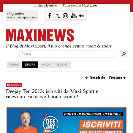
L’idea Maxinews
Punti vendita Maxi Sport
shop online
www.maxisport.com
Il Blog di Maxi Sport, il tuo grande centro moda & sport
Vai al contenuto principale
Vai al contenuto secondario
HOME
SPORT
MODA
EVENTI
Precedente
Prossimo
RUNNING
Deejay Ten 2013: iscriviti da Maxi Sport e
ricevi un esclusivo buono sconto!