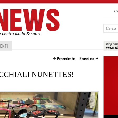
L’
de centro moda & sport
shop onl
ENTI
www.maxi
Precedente
Prossimo
OCCHIALI NUNETTES!