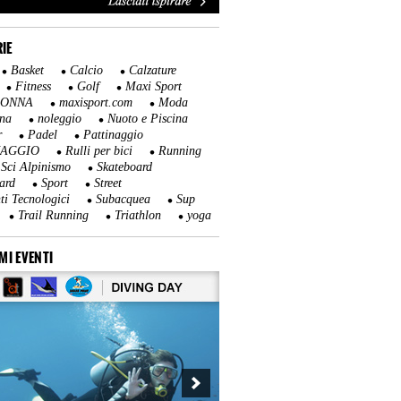
IE
Basket
Calcio
Calzature
Fitness
Golf
Maxi Sport
DONNA
maxisport.com
Moda
na
noleggio
Nuoto e Piscina
r
Padel
Pattinaggio
NAGGIO
Rulli per bici
Running
Sci Alpinismo
Skateboard
ard
Sport
Street
ti Tecnologici
Subacquea
Sup
Trail Running
Triathlon
yoga
MI EVENTI