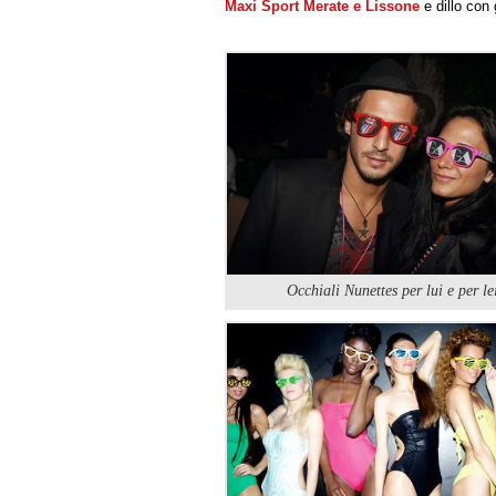
Maxi Sport Merate e Lissone
e dillo con 
Occhiali Nunettes per lui e per le