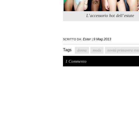
L’accessorio hot dell’estate
Ester
9 Mag 2013
SCRITTO DA:
|
Tags
donna
moda
novità primavera est
1 Commento