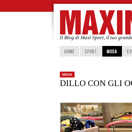
Il Blog di Maxi Sport, il tuo gran
Vai al contenuto principale
Vai al contenuto secondario
HOME
SPORT
MODA
EV
MODA
DILLO CON GLI 