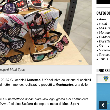
CATEGOR
Altro
eventi
MAXI
Montag
Outdoo
PATTI
Sci
Snowbo
Strumen
Tennis
i negozi Maxi Sport
I PROSSI
a 2013? Gli occhiali
Nunettes.
Un’esclusiva collezione di occhiali
di tutto il mondo, realizzati e prodotti a
Montmartre
, una delle
 e ti permettono di cambiare look ogni giorno e di comunicare
izzate”,
ci dice
Stefano
del reparto moda di
Maxi Sport