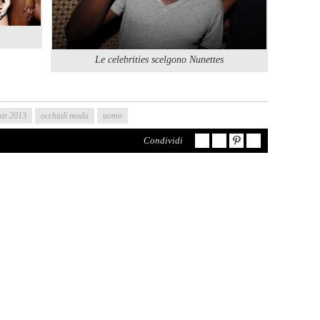
Le celebrities scelgono Nunettes
ate 2013
occhiali moda
uomo
Condividi