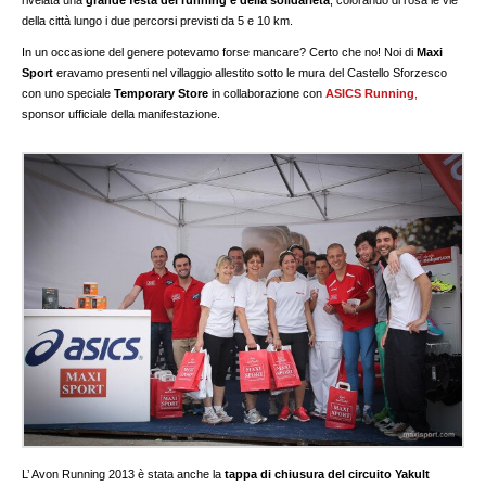
rivelata una
grande festa del running e della solidarietà
, colorando di rosa le vie
della città lungo i due percorsi previsti da 5 e 10 km.
In un occasione del genere potevamo forse mancare? Certo che no! Noi di
Maxi
Sport
eravamo presenti nel villaggio allestito sotto le mura del Castello Sforzesco
con uno speciale
Temporary Store
in collaborazione con
ASICS Running
,
sponsor ufficiale della manifestazione.
L’ Avon Running 2013 è stata anche la
tappa di chiusura del circuito Yakult