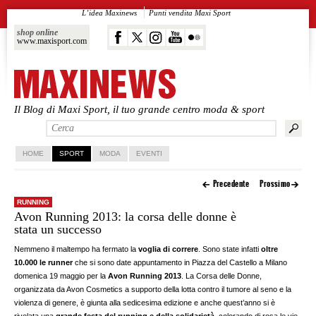
L’idea Maxinews
Punti vendita Maxi Sport
shop online
www.maxisport.com
Il Blog di Maxi Sport, il tuo grande centro moda & sport
Vai al contenuto principale
Vai al contenuto secondario
HOME
SPORT
MODA
EVENTI
Precedente
Prossimo
RUNNING
Avon Running 2013: la corsa delle donne è
stata un successo
Nemmeno il maltempo ha fermato la
voglia di correre
. Sono state infatti
oltre
10.000 le runner
che si sono date appuntamento in Piazza del Castello a Milano
domenica 19 maggio per la
Avon Running 2013
. La Corsa delle Donne,
organizzata da Avon Cosmetics a supporto della lotta contro il tumore al seno e la
violenza di genere, è giunta alla sedicesima edizione e anche quest’anno si è