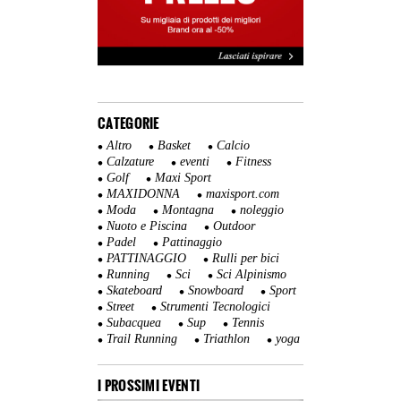
CATEGORIE
Altro
Basket
Calcio
Calzature
eventi
Fitness
Golf
Maxi Sport
MAXIDONNA
maxisport.com
Moda
Montagna
noleggio
Nuoto e Piscina
Outdoor
Padel
Pattinaggio
PATTINAGGIO
Rulli per bici
Running
Sci
Sci Alpinismo
Skateboard
Snowboard
Sport
Street
Strumenti Tecnologici
Subacquea
Sup
Tennis
Trail Running
Triathlon
yoga
I PROSSIMI EVENTI