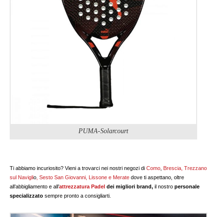
PUMA-Solarcourt
Ti abbiamo incuriosito? Vieni a trovarci nei nostri negozi di
Como
,
Brescia
, Trezzano
sul Navigli
o
,
Sesto San Giovanni,
Lissone
e
Merate
dove ti aspettano, oltre
all’abbigliamento e all’
attrezzatura Padel
dei migliori brand,
il nostro
personale
specializzato
sempre pronto a consigliarti.