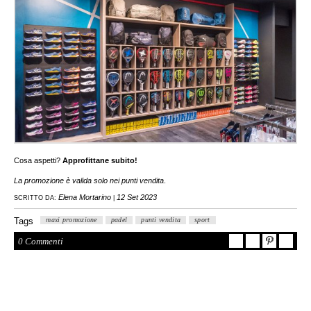
Cosa aspetti?
Approfittane subito!
La promozione è valida solo nei punti vendita
.
Elena Mortarino
12 Set 2023
SCRITTO DA:
|
Tags
maxi promozione
padel
punti vendita
sport
0 Commenti