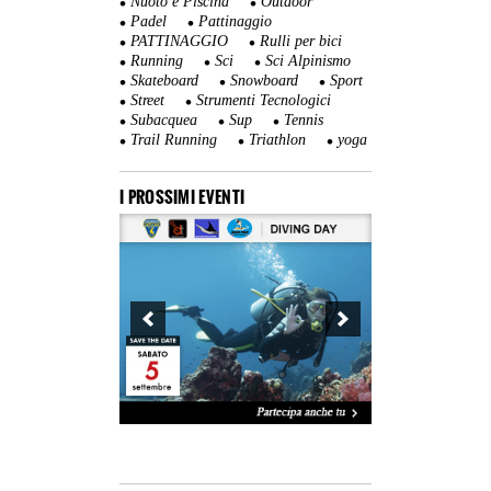
Nuoto e Piscina
Outdoor
Padel
Pattinaggio
PATTINAGGIO
Rulli per bici
Running
Sci
Sci Alpinismo
Skateboard
Snowboard
Sport
Street
Strumenti Tecnologici
Subacquea
Sup
Tennis
Trail Running
Triathlon
yoga
I PROSSIMI EVENTI