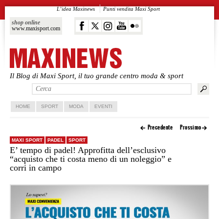
L’idea Maxinews
Punti vendita Maxi Sport
shop online
www.maxisport.com
Il Blog di Maxi Sport, il tuo grande centro moda & sport
Vai al contenuto principale
Vai al contenuto secondario
HOME
SPORT
MODA
EVENTI
Precedente
Prossimo
MAXI SPORT
PADEL
SPORT
E’ tempo di padel! Approfitta dell’esclusivo
“acquisto che ti costa meno di un noleggio” e
corri in campo