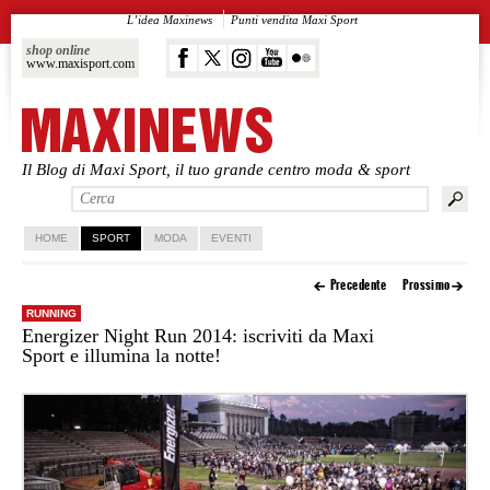
L’idea Maxinews
Punti vendita Maxi Sport
shop online
www.maxisport.com
Il Blog di Maxi Sport, il tuo grande centro moda & sport
Vai al contenuto principale
Vai al contenuto secondario
HOME
SPORT
MODA
EVENTI
Precedente
Prossimo
RUNNING
Energizer Night Run 2014: iscriviti da Maxi
Sport e illumina la notte!