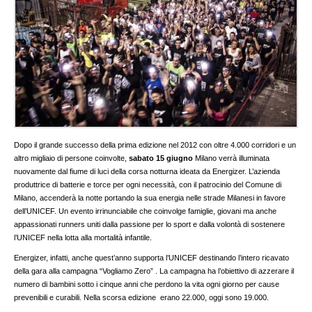
Dopo il grande successo della prima edizione nel 2012 con oltre 4.000 corridori e un
altro migliaio di persone coinvolte,
sabato 15 giugno
Milano verrà illuminata
nuovamente dal fiume di luci della corsa notturna ideata da Energizer. L’azienda
produttrice di batterie e torce per ogni necessità, con il patrocinio del Comune di
Milano, accenderà la notte portando la sua energia nelle strade Milanesi in favore
dell’UNICEF. Un evento irrinunciabile che coinvolge famiglie, giovani ma anche
appassionati runners uniti dalla passione per lo sport e dalla volontà di sostenere
l’UNICEF nella lotta alla mortalità infantile.
Energizer, infatti, anche quest’anno supporta l’UNICEF destinando l’intero ricavato
della gara alla campagna “Vogliamo Zero” . La campagna ha l’obiettivo di azzerare il
numero di bambini sotto i cinque anni che perdono la vita ogni giorno per cause
prevenibili e curabili. Nella scorsa edizione erano 22.000, oggi sono 19.000.