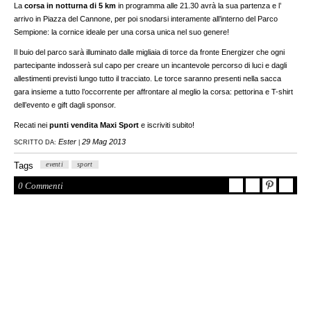
La
corsa in notturna di 5 km
in programma alle 21.30 avrà la sua partenza e l’
arrivo in Piazza del Cannone, per poi snodarsi interamente all’interno del Parco
Sempione: la cornice ideale per una corsa unica nel suo genere!
Il buio del parco sarà illuminato dalle migliaia di torce da fronte Energizer che ogni
partecipante indosserà sul capo per creare un incantevole percorso di luci e dagli
allestimenti previsti lungo tutto il tracciato. Le torce saranno presenti nella sacca
gara insieme a tutto l’occorrente per affrontare al meglio la corsa: pettorina e T-shirt
dell’evento e gift dagli sponsor.
Recati nei
punti vendita Maxi Sport
e iscriviti subito!
Ester
29 Mag 2013
SCRITTO DA:
|
Tags
eventi
sport
0 Commenti